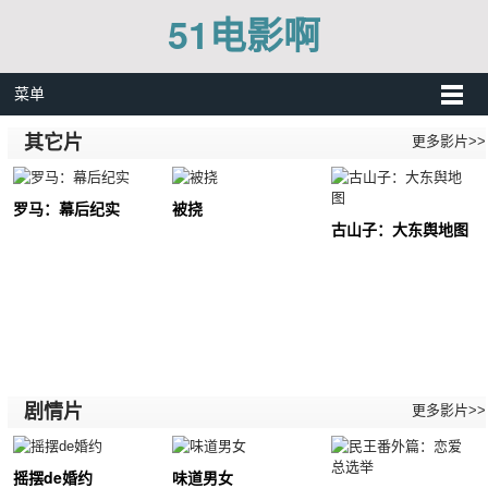
51电影啊
菜单
其它片
更多影片>>
罗马：幕后纪实
被挠
古山子：大东舆地图
剧情片
更多影片>>
摇摆de婚约
味道男女