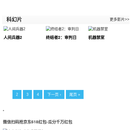
科幻片
更多影片>>
人间兵器2
终结者2：审判日
机器禁室
1
2
3
4
下一页 ›
尾页 »
微信扫码抢京东618红包-瓜分千万红包