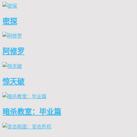
密探
阿修罗
惊天破
暗杀教室：毕业篇