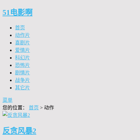
51电影啊
首页
动作片
喜剧片
爱情片
科幻片
恐怖片
剧情片
战争片
其它片
菜单
您的位置：
首页
>
动作
反贪风暴2