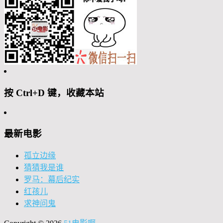
按 Ctrl+D 键，收藏本站
最新电影
孤立边缘
猜猜我是谁
罗马：幕后纪实
红孩儿
求神问鬼