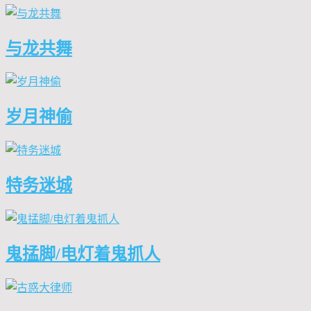
与龙共舞
岁月神偷
特务迷城
鬼掹脚/电灯着鬼抓人