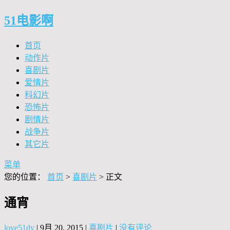
51电影啊
首页
动作片
喜剧片
爱情片
科幻片
恐怖片
剧情片
战争片
其它片
菜单
您的位置：
首页
>
喜剧片
> 正文
通宵
love51dy
|
9月 20, 2015
|
喜剧片
|
没有评论