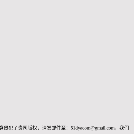
司版权，请发邮件至：51dyacom@gmail.com，我们