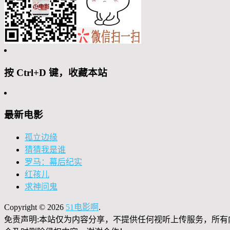
按 Ctrl+D 键，收藏本站
最新电影
孤立边缘
猜猜我是谁
罗马：幕后纪实
红孩儿
求神问鬼
Copyright © 2026
51电影啊
.
免责声明:本站仅为内容分享，不提供任何视听上传服务，所有内容