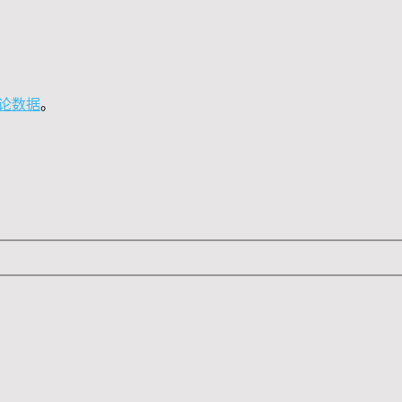
论数据
。