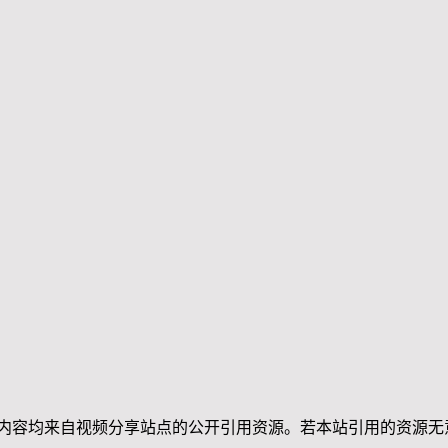
均来自视频分享站点的公开引用资源。若本站引用的资源无意侵犯了贵