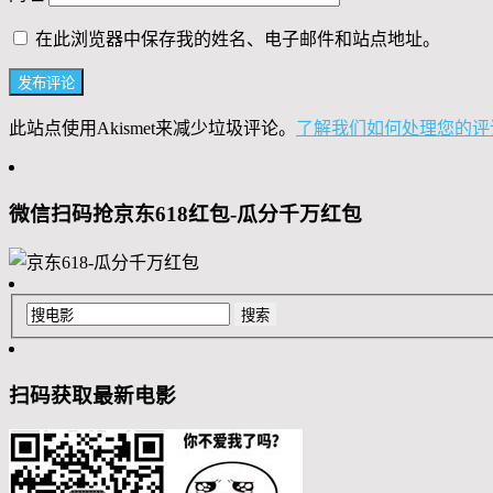
在此浏览器中保存我的姓名、电子邮件和站点地址。
此站点使用Akismet来减少垃圾评论。
了解我们如何处理您的评
微信扫码抢京东618红包-瓜分千万红包
扫码获取最新电影