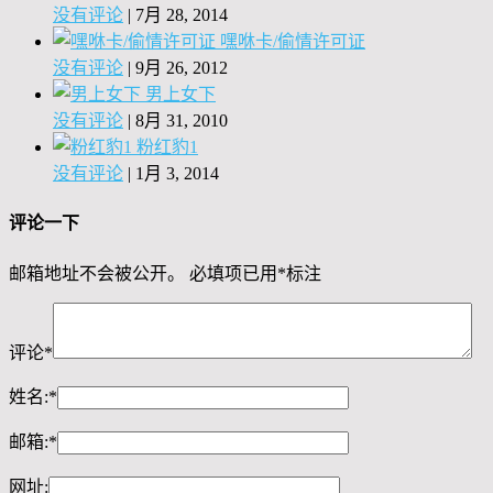
没有评论
|
7月 28, 2014
嘿咻卡/偷情许可证
没有评论
|
9月 26, 2012
男上女下
没有评论
|
8月 31, 2010
粉红豹1
没有评论
|
1月 3, 2014
评论一下
邮箱地址不会被公开。
必填项已用
*
标注
评论
*
姓名:
*
邮箱:
*
网址: