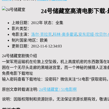
24号储藏室高清电影下载
上映日期：2012年 状态：全集
影片类型：
电影主演：
洛尔·克拉克
,
科林·奥多霍诺
,
安东尼娅·坎贝尔-
制片国家/地区：欧美
更新日期：2012-11-6 12:34:03
24号储藏室剧情介绍
一架军用运输机在伦敦上空坠毁，机上高度机密的东西散落在
困在一个无尽头走廊的黑暗迷宫里，而一个神秘的捕猎人正准
免费电影下载地址
输入密码查看下载地址：没密码？微信关注“
51电影
”获取密码
原创文章转载请注明:
24号储藏室 | 51电影啊
说明：因版权限制和资源封杀，无法保证资源长期有效，敬请