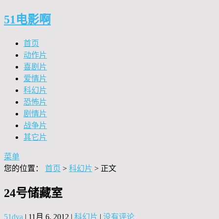
51电影啊
首页
动作片
喜剧片
爱情片
科幻片
恐怖片
剧情片
战争片
其它片
菜单
您的位置：
首页
>
科幻片
> 正文
24号储藏室
51dya
|
11月 6, 2012
|
科幻片
|
没有评论