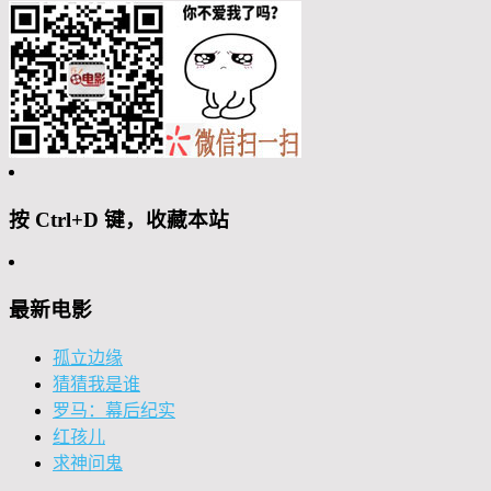
按 Ctrl+D 键，收藏本站
最新电影
孤立边缘
猜猜我是谁
罗马：幕后纪实
红孩儿
求神问鬼