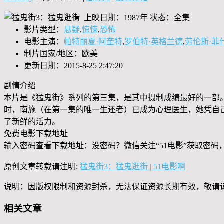
上映日期：1987年 状态：全集
影片类型：
悬疑
,
惊悚
,
恐怖
电影主演：
帕特丽夏·阿奎特
,
罗伯特·英格兰德
,
劳伦斯·菲
制片国家/地区：欧美
更新日期：2015-8-25 2:47:20
剧情介绍
本片是《猛鬼街》系列的第三集，是其中摄制成绩最好的一部
时，南施（在第一集的唯一生还者）已成为心理医生，她凭自
了新鲜的活力。
免费电影下载地址
输入密码查看下载地址：没密码？微信关注“
51电影
”获取密码
原创文章转载请注明:
猛鬼街3：猛鬼逛街 | 51电影啊
说明：因版权限制和资源封杀，无法保证资源长期有效，敬请
相关文章