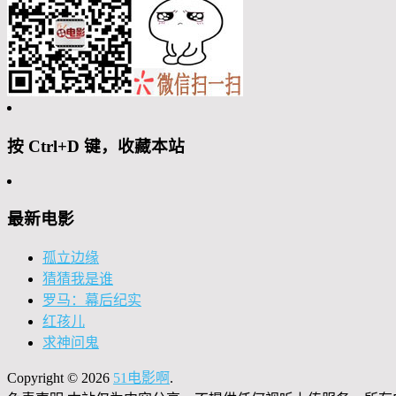
按 Ctrl+D 键，收藏本站
最新电影
孤立边缘
猜猜我是谁
罗马：幕后纪实
红孩儿
求神问鬼
Copyright © 2026
51电影啊
.