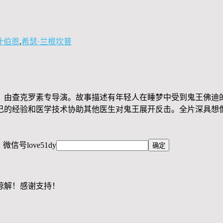
什伯恩
,
希瑟·兰根坎普
。由查克罗素专导演。故事描述有年轻人在睡梦中受到鬼王佛迪
己的经验和医学技术协助其他医生对鬼王展开反击。全片深具想
，微信号
love51dy
谅解！感谢支持！