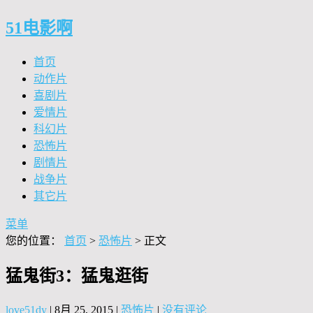
51电影啊
首页
动作片
喜剧片
爱情片
科幻片
恐怖片
剧情片
战争片
其它片
菜单
您的位置：
首页
>
恐怖片
> 正文
猛鬼街3：猛鬼逛街
love51dy
|
8月 25, 2015
|
恐怖片
|
没有评论