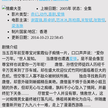
上映日期：2005年 状态：全集
影片类型：
奇幻
,
动作
,
喜剧
,
爱情
电影主演：
谢霆锋
,
蔡卓妍
,
范冰冰
,
陈柏霖
,
关智斌
,
张致恒
,
梁洛施
制片国家/地区：香港
更新日期：2014-10-23 22:58:45
剧情介绍
当五百年前至尊宝对紫霞仙子痴情一片，口口声声说：“爱你
一万年。”世人皆知。 当唐僧也遭遇
爱情
，是不是会像至
尊宝样也说爱你一万年呢? 唐僧、孙悟空师徒四人历经千
辛万苦来到了莎车城，却在盛大欢迎仪式竹同时面临着巨大的
危机，悟空等三人寡不敌众被树妖所擒。 独自寻找救兵的
唐僧，却意外碰到蜥蜴精岳美艳。唐僧虽不惧于岳美艳小姐丑
陋的外表，但却无心与之痴缠，孰料不小心坠入了情网，并最
终犯下天条…… 尽管爱一个人并没有罪，情救世人，这
一对痴情男女最终被打落凡间。佛祖将美艳化为白马，伴随庸
僧重新开始了九九八十一难，走上了漫漫西游路……