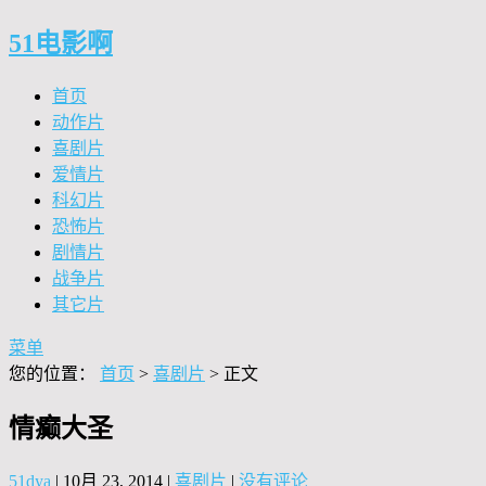
51电影啊
首页
动作片
喜剧片
爱情片
科幻片
恐怖片
剧情片
战争片
其它片
菜单
您的位置：
首页
>
喜剧片
> 正文
情癫大圣
51dya
|
10月 23, 2014
|
喜剧片
|
没有评论