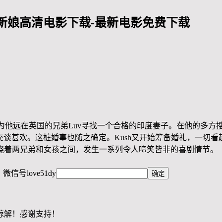
新娘高清电影下载-最新电影免费下载
着为他远在英国的兄弟Luv寻找一个合格的印度妻子。在他的多
见面，交谈甚欢。这桩婚事也随之确定。Kush又开始筹备婚礼，一切
绕着两兄弟和女孩之间，发生一系列令人啼笑皆非的喜剧情节。
，微信号
love51dy
谅解！感谢支持！