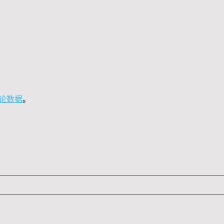
论数据
。