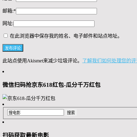
邮箱:
*
网址:
在此浏览器中保存我的姓名、电子邮件和站点地址。
此站点使用Akismet来减少垃圾评论。
了解我们如何处理您的评
微信扫码抢京东618红包-瓜分千万红包
扫码获取最新电影