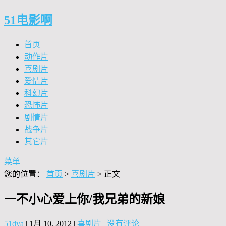
51电影啊
首页
动作片
喜剧片
爱情片
科幻片
恐怖片
剧情片
战争片
其它片
菜单
您的位置：
首页
>
喜剧片
> 正文
一不小心爱上你/我兄弟的新娘
51dya
|
1月 10, 2012
|
喜剧片
|
没有评论