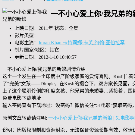
一不小心爱上你/我兄弟的
上映日期：2011年 状态：全集
影片类型：
电影主演：
Imran Khan
,
卡特莉娜·卡芙
,
约翰·亚伯拉罕
制片国家/地区：其它
更新日期：2012-1-10 10:40:57
一不小心爱上你/我兄弟的新娘剧情介绍
这个一个发生在一个印度中产阶级家庭的爱情喜剧。Kush忙
了“完美”女孩——Dimple。在Kush的撮合下，双方家长
上了这个聪明伶俐的印度女孩、他兄弟的未婚妻…紧接着，围
免费电影下载地址
输入密码查看下载地址：没密码？微信关注“
51电影
”获取密码
原创文章转载请注明:
一不小心爱上你/我兄弟的新娘 | 51电影啊
说明：因版权限制和资源封杀，无法保证资源长期有效，敬请