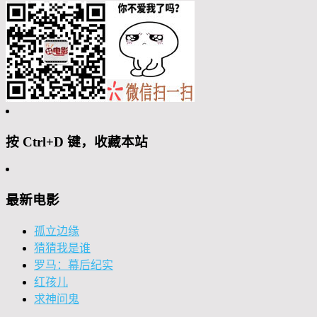
按 Ctrl+D 键，收藏本站
最新电影
孤立边缘
猜猜我是谁
罗马：幕后纪实
红孩儿
求神问鬼