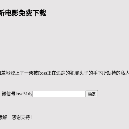
新电影免费下载
却阴错阳差地登上了一架被Ross正在追踪的犯罪头子的手下所劫持的
，微信号
love51dy
谅解！感谢支持！