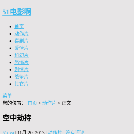
51电影啊
首页
动作片
喜剧片
爱情片
科幻片
恐怖片
剧情片
战争片
其它片
菜单
您的位置：
首页
>
动作片
> 正文
空中劫持
51dya
|
11月 20, 2013
|
动作片
|
没有评论