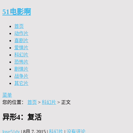
51电影啊
首页
动作片
喜剧片
爱情片
科幻片
恐怖片
剧情片
战争片
其它片
菜单
您的位置：
首页
>
科幻片
> 正文
异形4：复活
love51dy
|
8月 7, 2015
|
科幻片
|
没有评论