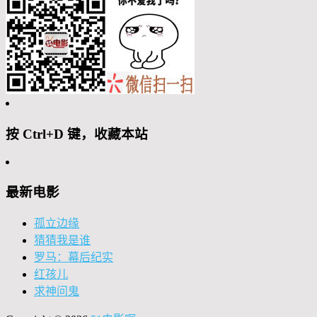
按 Ctrl+D 键，收藏本站
最新电影
孤立边缘
猜猜我是谁
罗马：幕后纪实
红孩儿
求神问鬼