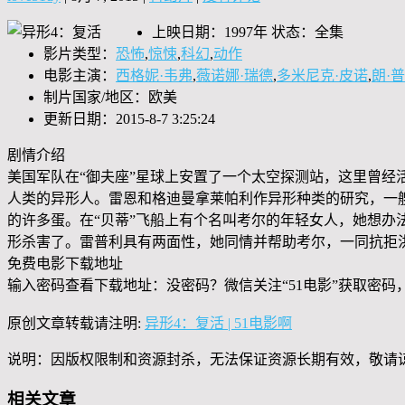
上映日期：1997年 状态：全集
影片类型：
恐怖
,
惊悚
,
科幻
,
动作
电影主演：
西格妮·韦弗
,
薇诺娜·瑞德
,
多米尼克·皮诺
,
朗·
制片国家/地区：欧美
更新日期：2015-8-7 3:25:24
剧情介绍
美国军队在“御夫座”星球上安置了一个太空探测站，这里曾经
人类的异形人。雷恩和格迪曼拿莱帕利作异形种类的研究，一艘
的许多蛋。在“贝蒂”飞船上有个名叫考尔的年轻女人，她想办
形杀害了。雷普利具有两面性，她同情并帮助考尔，一同抗拒
免费电影下载地址
输入密码查看下载地址：没密码？微信关注“
51电影
”获取密码
原创文章转载请注明:
异形4：复活 | 51电影啊
说明：因版权限制和资源封杀，无法保证资源长期有效，敬请
相关文章