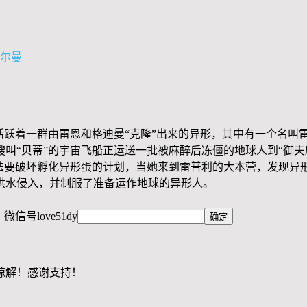
普尔曼
活跃着一群由雷恩和格迪曼“克隆”出来的异形，其中有一个名叫
叫“贝蒂”的宇宙飞船正运送一批被麻醉后冻僵的地球人到“御夫
法要破坏孵化异形蛋的计划，当她来到雷普利的大本营，发现异形
洪水侵入，并制服了准备运作地球的异形人。
，微信号
love51dy
谅解！感谢支持！