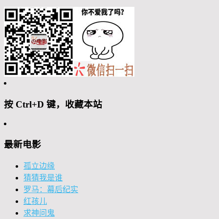
按 Ctrl+D 键，收藏本站
最新电影
孤立边缘
猜猜我是谁
罗马：幕后纪实
红孩儿
求神问鬼