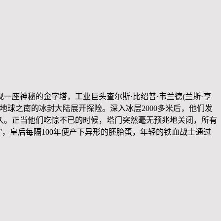
座神秘的金字塔，工业巨头查尔斯·比绍普·韦兰德(兰斯·亨
往地球之南的冰封大陆展开探险。深入冰层2000多米后，他们发
久。正当他们吃惊不已的时候，塔门突然毫无预兆地关闭，所有
，皇后每隔100年便产下异形的胚胎蛋，年轻的铁血战士通过