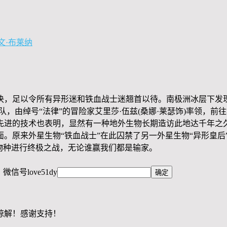
文·布莱纳
，足以令所有异形迷和铁血战士迷翘首以待。南极洲冰层下发现一
，由绰号“法律”的冒险家艾里莎·伍兹(桑娜·莱瑟饰)率领，前
先进的技术也表明，显然有一种地外生物长期造访此地达千年之
。原来外星生物“铁血战士”在此囚禁了另一外星生物“异形皇后”
物种进行终极之战，无论谁赢我们都是输家。
，微信号
love51dy
谅解！感谢支持！