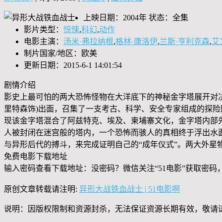
上映日期：2004年 状态：全集
影片类型：
惊悚
,
科幻
,
动作
电影主演：
汤米·弗拉纳根
,
格林·康洛伊
,
兰斯·亨利克森
,
艾
制片国家/地区：欧美
更新日期：2015-6-1 14:01:54
剧情介绍
影史上最可怕的两大恐怖怪物在大洋底下的神秘金字塔展开对决
里特森饰)出面，召集了一支考古、科学、安全专家组成的探险队
现该金字塔混合了阿兹特克、埃及、柬埔寨文化，金字塔内部
人被封闭在迷宫般的塔内，一个恐怖而骇人的真相终于浮出水面
与异形后代的搏斗，来完成证明自己的“成年仪式”。两大外星
免费电影下载地址
输入密码查看下载地址：没密码？微信关注“
51电影
”获取密码
原创文章转载请注明:
异形大战铁血战士 | 51电影啊
说明：因版权限制和资源封杀，无法保证资源长期有效，敬请