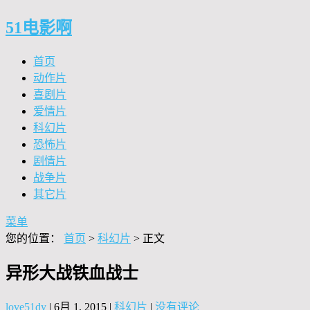
51电影啊
首页
动作片
喜剧片
爱情片
科幻片
恐怖片
剧情片
战争片
其它片
菜单
您的位置：
首页
>
科幻片
> 正文
异形大战铁血战士
love51dy
|
6月 1, 2015
|
科幻片
|
没有评论