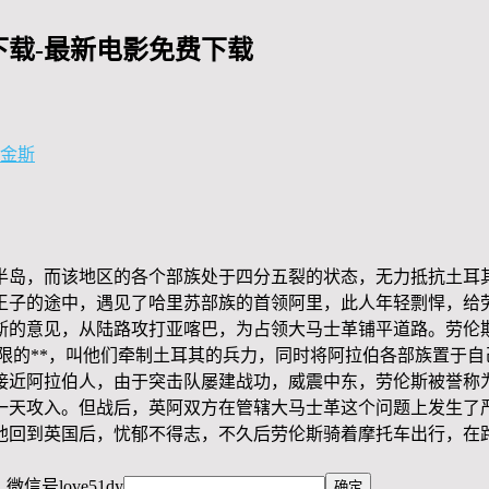
载-最新电影免费下载
霍金斯
半岛，而该地区的各个部族处于四分五裂的状态，无力抵抗土耳其
王子的途中，遇见了哈里苏部族的首领阿里，此人年轻剽悍，给
斯的意见，从陆路攻打亚喀巴，为占领大马士革铺平道路。劳伦
的**，叫他们牵制土耳其的兵力，同时将阿拉伯各部族置于自
接近阿拉伯人，由于突击队屡建战功，威震中东，劳伦斯被誉称为
一天攻入。但战后，英阿双方在管辖大马士革这个问题上发生了
他回到英国后，忧郁不得志，不久后劳伦斯骑着摩托车出行，在
，微信号
love51dy