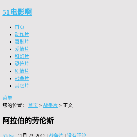
51电影啊
首页
动作片
喜剧片
爱情片
科幻片
恐怖片
剧情片
战争片
其它片
菜单
您的位置：
首页
>
战争片
> 正文
阿拉伯的劳伦斯
51dya
|
11月 23, 2012
|
战争片
|
没有评论