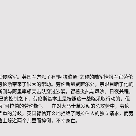
侵略军。英国军方派了有“阿拉伯通”之称的陆军情报军官劳伦
劳伦斯带来了很大的帮助。劳伦斯到费萨尔处，亲眼目睹了他的
斯则与阿里率领突击队穿过沙漠，冒着炎热与风沙。日夜兼程，
己的控制之下，劳伦斯基本上是按照这一战略采取行动的，但
“阿拉伯的劳伦斯”。 在对大马士革发动的总攻势中，劳伦
严重的分歧，英国背信弃义地拒绝了阿拉伯人的独立请求，而劳
路上躲避两个儿童而摔倒，不幸身亡。