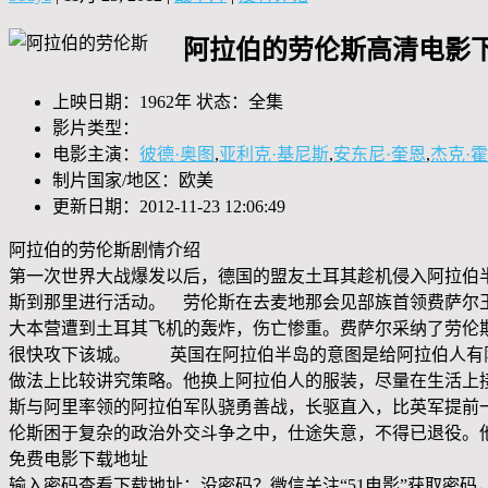
阿拉伯的劳伦斯高清电影下
上映日期：1962年 状态：全集
影片类型：
电影主演：
彼德·奥图
,
亚利克·基尼斯
,
安东尼·奎恩
,
杰克·
制片国家/地区：欧美
更新日期：2012-11-23 12:06:49
阿拉伯的劳伦斯剧情介绍
第一次世界大战爆发以后，德国的盟友土耳其趁机侵入阿拉伯
斯到那里进行活动。 劳伦斯在去麦地那会见部族首领费萨尔
大本营遭到土耳其飞机的轰炸，伤亡惨重。费萨尔采纳了劳伦
很快攻下该城。 英国在阿拉伯半岛的意图是给阿拉伯人有限
做法上比较讲究策略。他换上阿拉伯人的服装，尽量在生活上
斯与阿里率领的阿拉伯军队骁勇善战，长驱直入，比英军提前
伦斯困于复杂的政治外交斗争之中，仕途失意，不得已退役。
免费电影下载地址
输入密码查看下载地址：没密码？微信关注“
51电影
”获取密码