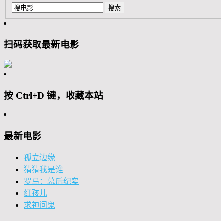
扫码获取最新电影
按 Ctrl+D 键，收藏本站
最新电影
孤立边缘
猜猜我是谁
罗马：幕后纪实
红孩儿
求神问鬼