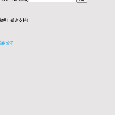
谅解！感谢支持！
葛底斯堡