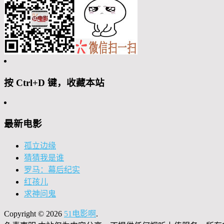
按 Ctrl+D 键，收藏本站
最新电影
孤立边缘
猜猜我是谁
罗马：幕后纪实
红孩儿
求神问鬼
Copyright © 2026
51电影啊
.