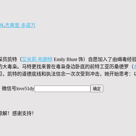
林
,
杰弗里·多诺万
探员凯特（
艾米莉·布朗特
Emily Blunt 饰）自愿加入了由缉毒
的大毒枭。马特更找来曾在毒枭身边卧底的前特工亚历桑德罗（
忍，凯特的道德底线和执法信念一次次受到冲击，她开始思考：
，微信号
love51dy
谅解！感谢支持！