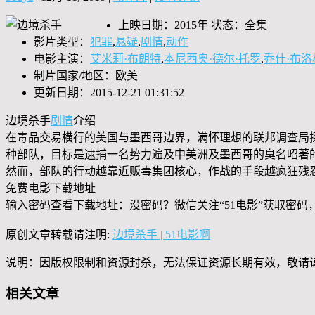
上映日期：2015年 状态：全集
影片类型：
犯罪
,
悬疑
,
剧情
,
动作
电影主演：
艾米莉·布朗特
,
本尼西奥·德尔·托罗
,
乔什·布洛
制片国家/地区：欧美
更新日期：2015-12-21 01:31:52
边境杀手
剧情
介绍
在毒品交易横行的美国与墨西哥边界，满怀理想的联邦调查局
种部队，目标是逮捕一名势力遍及中美洲及墨西哥的臭名昭著
然而，部队的行动越靠近贩毒集团核心，作战的手段越疯狂残
免费电影下载地址
输入密码查看下载地址：没密码？微信关注“
51电影
”获取密码
原创文章转载请注明:
边境杀手 | 51电影啊
说明：因版权限制和资源封杀，无法保证资源长期有效，敬请
相关文章