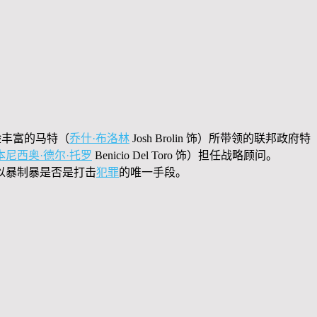
经验丰富的马特（
乔什·布洛林
Josh Brolin 饰）所带领的联邦政府特
本尼西奥·德尔·托罗
Benicio Del Toro 饰）担任战略顾问。
以暴制暴是否是打击
犯罪
的唯一手段。