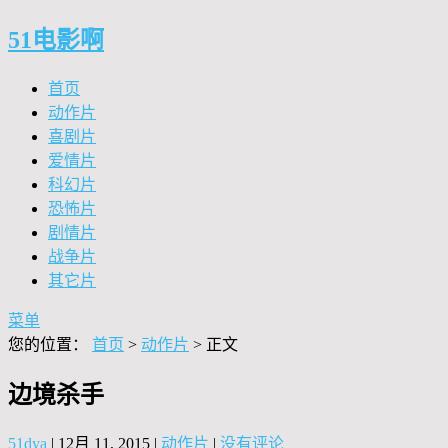
51电影啊
首页
动作片
喜剧片
爱情片
科幻片
恐怖片
剧情片
战争片
其它片
菜单
您的位置：
首页
>
动作片
> 正文
边境杀手
51dya
|
12月 11, 2015
|
动作片
|
没有评论