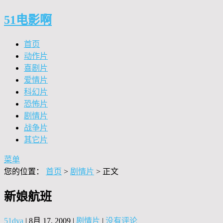
51电影啊
首页
动作片
喜剧片
爱情片
科幻片
恐怖片
剧情片
战争片
其它片
菜单
您的位置：
首页
>
剧情片
> 正文
新娘航班
51dya
|
8月 17, 2009
|
剧情片
|
没有评论