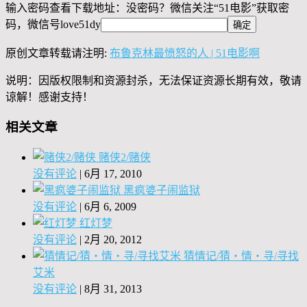
输入密码查看下载地址：没密码？微信关注“
51电影
”获取密
码，微信号
love51dy
原创文章转载请注明:
布鲁克林最愤怒的人 | 51电影啊
说明：因版权限制和资源封杀，无法保证资源长期有效，敬请
谅解！感谢支持！
相关文章
赌侠2/赌侠
没有评论
|
6月 17, 2010
黑疯婆子闹监狱
没有评论
|
6月 6, 2009
红灯梦
没有评论
|
2月 20, 2012
猜情记/猜・情・寻/寻找
艾米
没有评论
|
8月 31, 2013