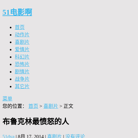
51电影啊
首页
动作片
喜剧片
爱情片
科幻片
恐怖片
剧情片
战争片
其它片
菜单
您的位置：
首页
>
喜剧片
> 正文
布鲁克林最愤怒的人
51dya
|
8月 17, 2014
|
喜剧片
|
没有评论