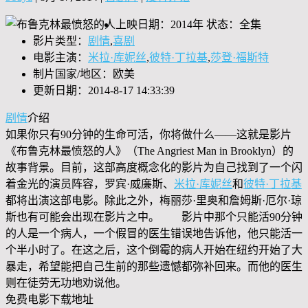
上映日期：2014年 状态：全集
影片类型：
剧情
,
喜剧
电影主演：
米拉·库妮丝
,
彼特·丁拉基
,
莎登·福斯特
制片国家/地区：欧美
更新日期：2014-8-17 14:33:39
剧情
介绍
如果你只有90分钟的生命可活，你将做什么——这就是影片
《布鲁克林最愤怒的人》（The Angriest Man in Brooklyn）的
故事背景。目前，这部高度概念化的影片为自己找到了一个闪
着金光的演员阵容，罗宾·威廉斯、
米拉·库妮丝
和
彼特·丁拉基
都将出演这部电影。除此之外，梅丽莎·里奥和詹姆斯·厄尔·琼
斯也有可能会出现在影片之中。 影片中那个只能活90分钟
的人是一个病人，一个假冒的医生错误地告诉他，他只能活一
个半小时了。在这之后，这个倒霉的病人开始在纽约开始了大
暴走，希望能把自己生前的那些遗憾都弥补回来。而他的医生
则在徒劳无功地劝说他。
免费电影下载地址