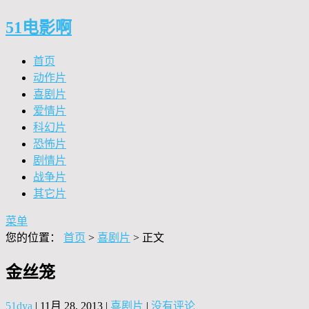
51电影啊
首页
动作片
喜剧片
爱情片
科幻片
恐怖片
剧情片
战争片
其它片
菜单
您的位置：
首页
>
喜剧片
> 正文
金丝笼
51dya
|
11月 28, 2013
|
喜剧片
|
没有评论