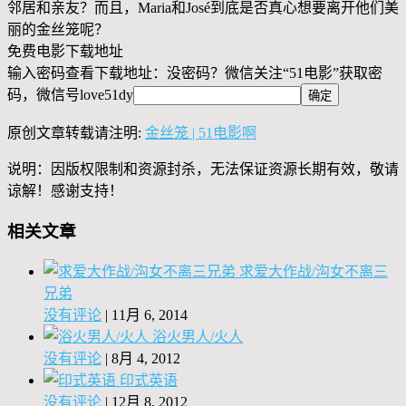
邻居和亲友？而且，Maria和José到底是否真心想要离开他们美
丽的金丝笼呢？
免费电影下载地址
输入密码查看下载地址：没密码？微信关注“
51电影
”获取密
码，微信号
love51dy
原创文章转载请注明:
金丝笼 | 51电影啊
说明：因版权限制和资源封杀，无法保证资源长期有效，敬请
谅解！感谢支持！
相关文章
求爱大作战/沟女不离三
兄弟
没有评论
|
11月 6, 2014
浴火男人/火人
没有评论
|
8月 4, 2012
印式英语
没有评论
|
12月 8, 2012