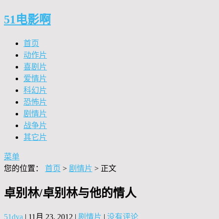
51电影啊
首页
动作片
喜剧片
爱情片
科幻片
恐怖片
剧情片
战争片
其它片
菜单
您的位置：
首页
>
剧情片
> 正文
卓别林/卓别林与他的情人
51dya
|
11月 23, 2012
|
剧情片
|
没有评论