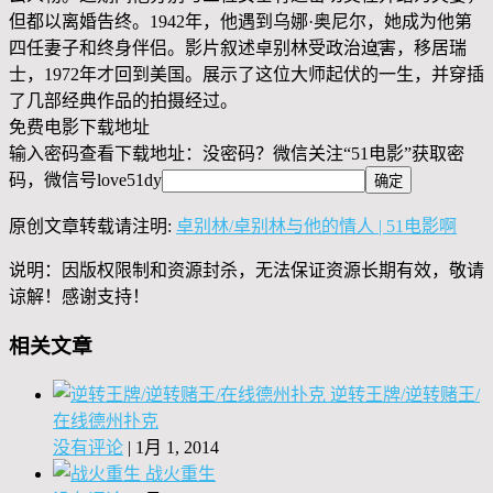
但都以离婚告终。1942年，他遇到乌娜·奥尼尔，她成为他第
四任妻子和终身伴侣。影片叙述卓别林受政治迫҉害，移居瑞
士，1972年才回到美国。展示了这位大师起伏的一生，并穿插
了几部经典作品的拍摄经过。
免费电影下载地址
输入密码查看下载地址：没密码？微信关注“
51电影
”获取密
码，微信号
love51dy
原创文章转载请注明:
卓别林/卓别林与他的情人 | 51电影啊
说明：因版权限制和资源封杀，无法保证资源长期有效，敬请
谅解！感谢支持！
相关文章
逆转王牌/逆转赌王/
在线德州扑克
没有评论
|
1月 1, 2014
战火重生