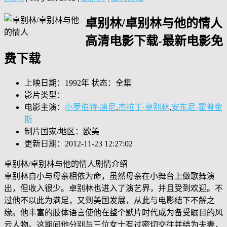
卓别林/卓别林与他的情人
高清电影下载-最新电影免
费下载
上映日期：1992年 状态：全集
影片类型：
电影主演：
小罗伯特·唐尼
,
杰拉丁·卓别林
,
安东尼·霍普金
斯
制片国家/地区：欧美
更新日期：2012-11-23 12:27:02
卓别林/卓别林与他的情人剧情介绍
卓别林自小与母亲相依为命，虽然母亲在小舞台上做歌舞演
出，但收入很少。卓别林也进入了演艺界，并且受到欢迎。不
过他不以此为满足，又到美国发展，从此与电影结下不解之
缘。他丰富的肢体语言使他在整个默片时代成为备受瞩目的风
云人物。这期间他分别与三位女士有过密切交往并结为夫妻，