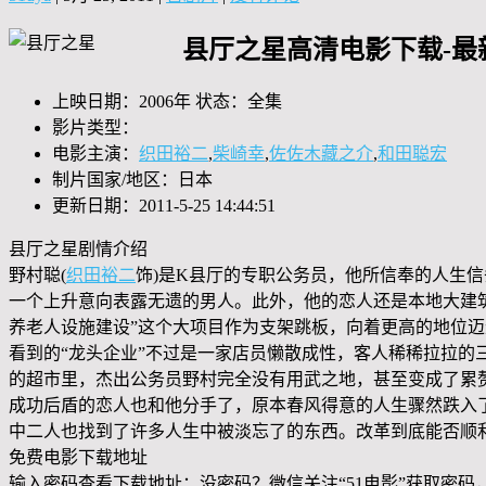
县厅之星高清电影下载-最
上映日期：2006年 状态：全集
影片类型：
电影主演：
织田裕二
,
柴崎幸
,
佐佐木藏之介
,
和田聪宏
制片国家/地区：日本
更新日期：2011-5-25 14:44:51
县厅之星剧情介绍
野村聪(
织田裕二
饰)是K县厅的专职公务员，他所信奉的人生
一个上升意向表露无遗的男人。此外，他的恋人还是本地大建
养老人设施建设”这个大项目作为支架跳板，向着更高的地位
看到的“龙头企业”不过是一家店员懒散成性，客人稀稀拉拉的三
的超市里，杰出公务员野村完全没有用武之地，甚至变成了累
成功后盾的恋人也和他分手了，原本春风得意的人生骤然跌入
中二人也找到了许多人生中被淡忘了的东西。改革到底能否顺
免费电影下载地址
输入密码查看下载地址：没密码？微信关注“
51电影
”获取密码