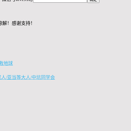
谅解！感谢支持！
港救地球
成人/亚当等大人/中坑同学会