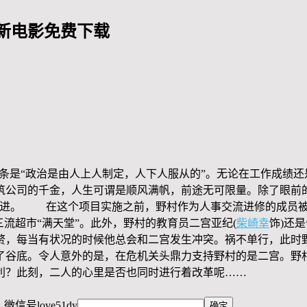
新电影免费下载
信条是“政治是由人上人制定，人下人服从的”。无论在工作成绩
筑公司的千金，人生可谓是顺风满帆，前途无可限量。除了眼前
迈进。 在这个项目实施之前，野村作为人事交流进修的成员被
流超市“满天堂”。此外，野村的教育员二宫亚纪(
柴崎幸
饰)还
赘，每当有状况的时候他总会和二宫发生冲突。祸不单行，此时野
了谷底。令人意外的是，在危机关头鼎力支持野村的是二宫。野
利？此刻，二人的心里是否也同时进行着改革呢……
，微信号
love51dy