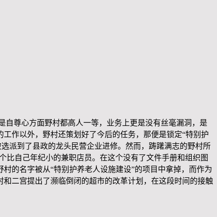
还是自尊心方面野村都高人一等，业务上更是没有丝毫漏洞，是
的工作以外，野村还策划好了今后的任务，那便是锁定“特别护
选派到了县政的龙头民营企业进修。然而，踌躇满志的野村所
是个比自己年纪小的兼职店员。在这个没有了文件手册和组织图
村的名字被从“特别护养老人设施建设”的项目中拿掉，而作为
村和二宫提出了濒临倒闭的超市的改革计划，在这段时间的接触