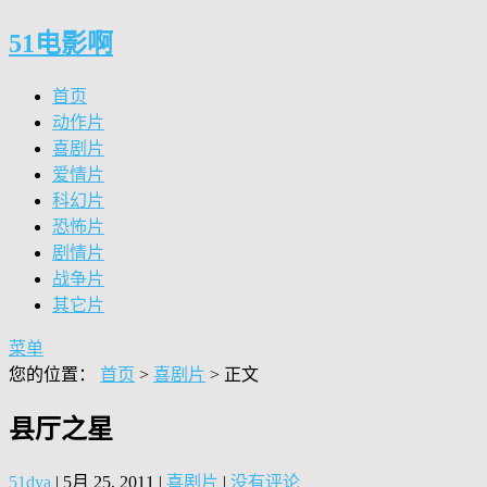
51电影啊
首页
动作片
喜剧片
爱情片
科幻片
恐怖片
剧情片
战争片
其它片
菜单
您的位置：
首页
>
喜剧片
> 正文
县厅之星
51dya
|
5月 25, 2011
|
喜剧片
|
没有评论