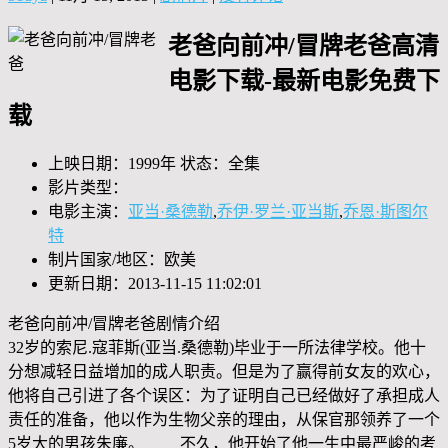
老爸向前冲/冒牌老爸高清
电影下载-最新电影免费下
载
上映日期：1999年 状态：全集
影片类型：
电影主演：
亚当·桑德勒
,
乔伊·罗兰·亚当斯
,
乔恩·斯图尔
特
制片国家/地区：欧美
更新日期：2013-11-15 11:02:01
老爸向前冲/冒牌老爸剧情介绍
32岁的索尼.寇菲斯(亚当.桑德勒)毕业于一所法律学校。他十
分想减轻日益增加的成人职责。但是为了赢得前女友的欢心，
他将自己引进了各个误区：为了证明自己已经做好了承担成人
责任的准备，他以作为生物父亲的理由，从保官那领养了一个
5岁大的男孩朱廉。 不久，他开始了他一生中最严峻的考