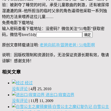
验：被剥夺了睡觉的时间，承受儿童歌曲的刺激，还有被尿得
湿漉漉的床–他所担当的临时父亲的角色逼得他采取一系列独
特的方法来喂养这位儿童……
免费电影下载地址
输入密码查看下载地址：没密码？微信关注“
51电影
”获取密
码，微信号
love51dy
原创文章转载请注明:
老爸向前冲/冒牌老爸 | 51电影啊
说明：因版权限制和资源封杀，无法保证资源长期有效，敬请
谅解！感谢支持！
相关文章
经过
没有评论
|
4月 25, 2010
进出口/寂寞边界
没有评论
|
11月 11, 2009
白雪公主