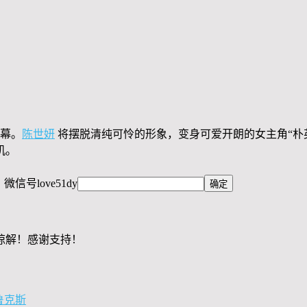
幕。
陈世妍
将摆脱清纯可怜的形象，变身可爱开朗的女主角“朴
机。
，微信号
love51dy
谅解！感谢支持！
鲁克斯