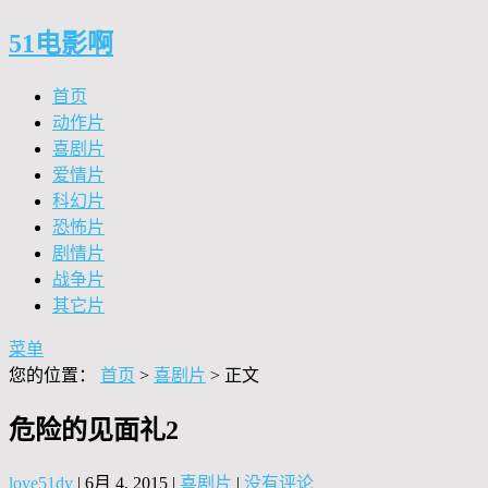
51电影啊
首页
动作片
喜剧片
爱情片
科幻片
恐怖片
剧情片
战争片
其它片
菜单
您的位置：
首页
>
喜剧片
> 正文
危险的见面礼2
love51dy
|
6月 4, 2015
|
喜剧片
|
没有评论