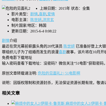
上映日期：2015年 状态：全集
影片类型：
剧情
,
喜剧
,
爱情
电影主演：
陈世妍
,
洪宗玄
制片国家/地区：韩国
更新日期：2015-6-4 0:08:22
剧情
介绍
最近在荧光幕前崭露头角的20代演员
陈世妍
已准备好登上大银
罪组织儿子为了结婚而发生的浪漫
喜剧
故事，该片将在10月开
免费电影下载地址
输入密码查看下载地址：没密码？微信关注“
51电影
”获取密码
原创文章转载请注明:
危险的见面礼2 | 51电影啊
说明：因版权限制和资源封杀，无法保证资源长期有效，敬请
相关文章
麻烦中的女人2/伊丽卡·