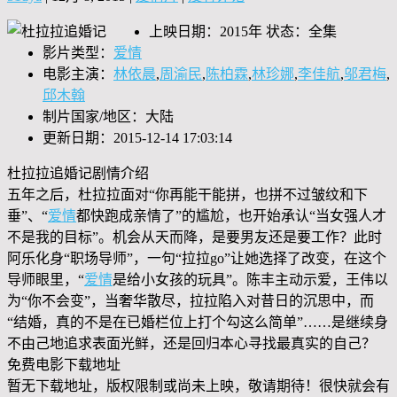
上映日期：2015年 状态：全集
影片类型：
爱情
电影主演：
林依晨
,
周渝民
,
陈柏霖
,
林珍娜
,
李佳航
,
邬君梅
,
邱木翰
制片国家/地区：大陆
更新日期：2015-12-14 17:03:14
杜拉拉追婚记剧情介绍
五年之后，杜拉拉面对“你再能干能拼，也拼不过皱纹和下
垂”、“
爱情
都快跑成亲情了”的尴尬，也开始承认“当女强人才
不是我的目标”。机会从天而降，是要男友还是要工作？此时
阿乐化身“职场导师”，一句“拉拉go”让她选择了改变，在这个
导师眼里，“
爱情
是给小女孩的玩具”。陈丰主动示爱，王伟以
为“你不会变”，当奢华散尽，拉拉陷入对昔日的沉思中，而
“结婚，真的不是在已婚栏位上打个勾这么简单”……是继续身
不由己地追求表面光鲜，还是回归本心寻找最真实的自己？
免费电影下载地址
暂无下载地址，版权限制或尚未上映，敬请期待！很快就会有