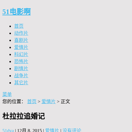
51电影啊
首页
动作片
喜剧片
爱情片
科幻片
恐怖片
剧情片
战争片
其它片
菜单
您的位置：
首页
>
爱情片
> 正文
杜拉拉追婚记
51dya
|
12月 8, 2015
|
爱情片
|
没有评论