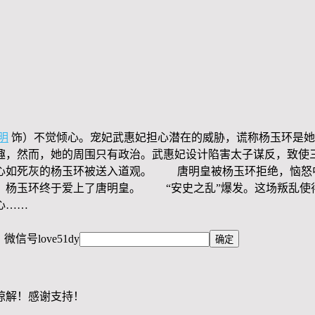
明
饰）不觉倾心。宠妃武惠妃担心潜在的威胁，谎称杨玉环是她
趣，然而，她的周围只有政治。武惠妃设计陷害太子谋反，致使
心如死灰的杨玉环被送入道观。 唐明皇被杨玉环拒绝，恼怒
，杨玉环终于爱上了唐明皇。 “安史之乱”爆发。这场叛乱使
心……
，微信号
love51dy
谅解！感谢支持！