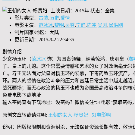
上映日期：2015年 状态：全集
影片类型：
古装
,
历史
,
爱情
电影主演：
范冰冰
,
黎明
,
吴尊
,
宁静
,
陈冲
,
吴刚
,
屠洪刚
制片国家/地区：大陆
更新日期：2015-9-2 22:34:35
剧情介绍
少女杨玉环（
范冰冰
饰）为国丧领舞，翩若惊鸿，唐明皇（
黎
子、皇上的儿媳。这个只需要情感和艺术的女子对政治毫无兴
亡。寿王无法面对父皇对杨玉环的爱慕，下毒药致玉环流产。
环。两人的感情在政治斗争的压力和宫廷日常生活中越走越近
战死疆场；而无心政治的杨玉环也成为帝国最高政治斗争的核
免费电影下载地址
输入密码查看下载地址：没密码？微信关注“
51电影
”获取密码
原创文章转载请注明:
王朝的女人·杨贵妃 | 51电影啊
说明：因版权限制和资源封杀，无法保证资源长期有效，敬请