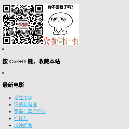
按 Ctrl+D 键，收藏本站
最新电影
孤立边缘
猜猜我是谁
罗马：幕后纪实
红孩儿
求神问鬼