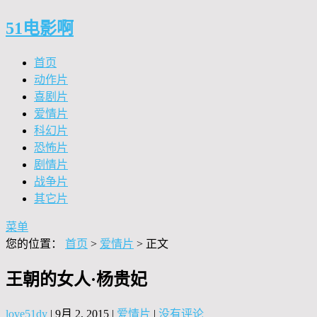
51电影啊
首页
动作片
喜剧片
爱情片
科幻片
恐怖片
剧情片
战争片
其它片
菜单
您的位置：
首页
>
爱情片
> 正文
王朝的女人·杨贵妃
love51dy
|
9月 2, 2015
|
爱情片
|
没有评论