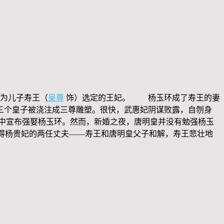
为儿子寿王（
吴尊
饰）选定的王妃。 杨玉环成了寿王的妻
三个皇子被浇注成三尊雕塑。很快，武惠妃阴谋败露，自刎身
中宣布强娶杨玉环。然而，新婚之夜，唐明皇并没有勉强杨玉
得杨贵妃的两任丈夫——寿王和唐明皇父子和解，寿王悲壮地