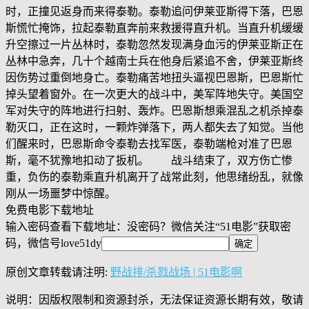
时，正撞见返身而来得泰勒。泰勒追问伊莱亚斯得下落，巴恩
斯慌忙掩饰，拉起泰勒直奔前来救援得直升机。当直升机缓缓
升空擦过一片丛林时，泰勒忽然发现满身血污的伊莱亚斯正在
丛林中急奔，几十个越南士兵在他身后紧追不舍，伊莱亚斯终
因伤势过重倒地身亡。泰勒痛苦地扭头逼视巴恩斯，巴恩斯忙
掉头望着窗外。在一次更大的战斗中，美军阵地失守。美国空
军对失守的阵地进行扫射、轰炸。巴恩斯想乘混乱之机杀掉泰
勒灭口，正在这时，一颗炸弹落下，两人都失去了知觉。当他
们醒来时，巴恩斯命令泰勒去找军医，泰勒端枪对准了巴恩
斯，毫不犹豫地扣动了扳机。 战斗结束了，双方伤亡惨
重，负伤的泰勒乘直升机离开了战常此刻，他思绪纷乱，就像
刚从一场噩梦中惊醒。
免费电影下载地址
输入密码查看下载地址：没密码？微信关注“
51电影
”获取密
码，微信号
love51dy
原创文章转载请注明:
野战排/杀戮战场 | 51电影啊
说明：因版权限制和资源封杀，无法保证资源长期有效，敬请