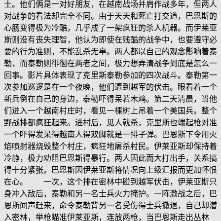
士。他们俩是一对好朋友，在越南战场并肩作战多年，但两人
对战争的看法却完全不同。由于天天和死亡打交道，巴恩斯的
心肠变得极为冷酷，几乎成了一架疯狂的杀人机器。而伊莱亚
斯则没有丧失理智，他认为即使在残酷的战争中，也要遵守必
要的行为准则，不能乱杀无辜。两人都以自己的观念影响着泰
勒，而泰勒则徘徊在两者之间，极力想弄清战争到底是怎么一
回事。影片具体表现了克里斯泰勒参加的四次战斗。泰勒第一
次参加巡逻是在一个夜晚，他们遭到越军的伏击。眼看着一个
新兵倒在自己的身边，泰勒吓得呆若木鸡。第二天清晨，当他
们进入一个越南村庄时，看见一棵树上吊着一个美国兵。整个
野战排都疯狂起来。进村后，见人就杀，克里斯也端起枪对准
一个吓得发呆得越南人得双脚就是一排子弹。巴恩斯下令用火
焰喷射器烧毁整个村庄，疯狂地屠杀村民。伊莱亚斯却保持着
冷静，极力劝阻巴恩斯得暴行。两人因此而大打出手，关系搞
得十分紧张。巴恩斯因伊莱亚斯将情况向上级汇报而更加怀恨
在心。 一次，这个排在密林中碰到越军伏击，伊莱亚斯只
身冲入敌后，泰勒和另一名士兵火力掩护。一阵激战之后，巴
恩斯闻声赶来，命令泰勒背另一名受伤得士兵撤退，自己却潜
入密林，举枪瞄准伊莱亚斯，连放两枪，当巴恩斯走出丛林