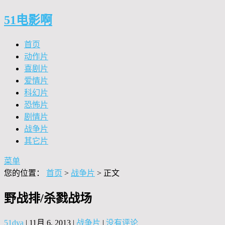
51电影啊
首页
动作片
喜剧片
爱情片
科幻片
恐怖片
剧情片
战争片
其它片
菜单
您的位置：
首页
>
战争片
> 正文
野战排/杀戮战场
51dya
|
11月 6, 2013
|
战争片
|
没有评论