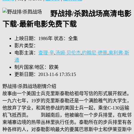
野战排/杀戮战场高清电影
下载-最新电影免费下载
上映日期：1986年 状态：全集
影片类型：
电影主演：
查理·辛
,
汤姆·贝伦杰
,
约翰尼·德普
,
奥利弗·斯
通
制片国家/地区：欧美
更新日期：2013-11-6 17:35:15
野战排/杀戮战场剧情介绍
故事由一个美国士兵克里斯泰勒给祖母写信的形式展开叙述。
一九六七年，19岁的克里斯泰勒还是一个满脸稚气的大学生，
他放弃了学业，和其他参战的美国士兵一起，乘坐C-130运输
机飞抵西贡。 到越南后，他被编在一个步兵排里，在毗邻
柬埔寨边境的热带丛林里执行任务。泰勒所在的步兵排里有各
种各样的人，对泰勒影响最大的要属巴恩斯中士和伊莱亚斯中