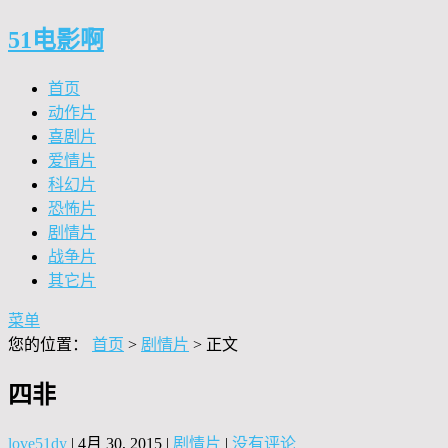
51电影啊
首页
动作片
喜剧片
爱情片
科幻片
恐怖片
剧情片
战争片
其它片
菜单
您的位置：
首页
>
剧情片
> 正文
四非
love51dy
|
4月 30, 2015
|
剧情片
|
没有评论