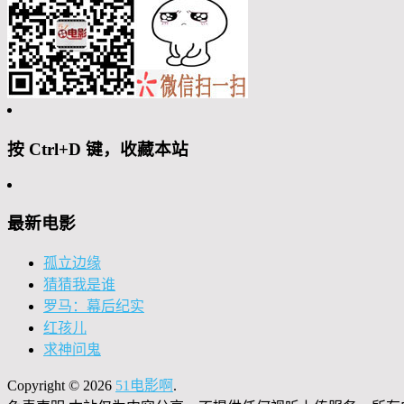
按 Ctrl+D 键，收藏本站
最新电影
孤立边缘
猜猜我是谁
罗马：幕后纪实
红孩儿
求神问鬼
Copyright © 2026
51电影啊
.