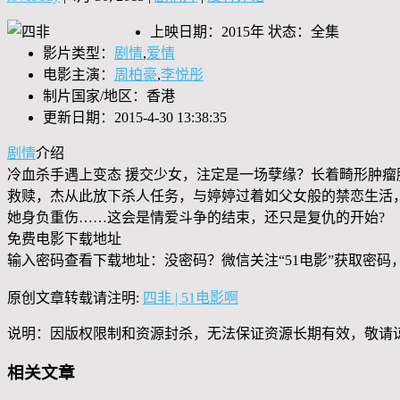
上映日期：2015年 状态：全集
影片类型：
剧情
,
爱情
电影主演：
周柏豪
,
李悦彤
制片国家/地区：香港
更新日期：2015-4-30 13:38:35
剧情
介绍
冷血杀手遇上变态 援交少女，注定是一场孽缘？长着畸形肿瘤
救赎，杰从此放下杀人任务，与婷婷过着如父女般的禁恋生活
她身负重伤……这会是情爱斗争的结束，还只是复仇的开始?
免费电影下载地址
输入密码查看下载地址：没密码？微信关注“
51电影
”获取密码
原创文章转载请注明:
四非 | 51电影啊
说明：因版权限制和资源封杀，无法保证资源长期有效，敬请
相关文章