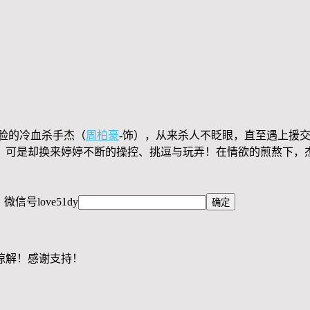
脸的冷血杀手杰（
周柏豪
-饰），从来杀人不眨眼，直至遇上援
，可是却换来婷婷不断的操控、挑逗与玩弄！在情欲的煎熬下，
，微信号
love51dy
谅解！感谢支持！