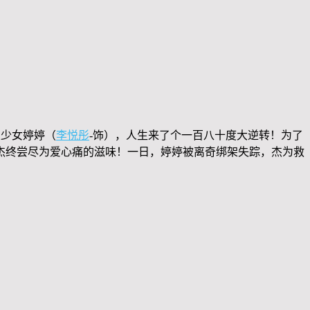
交少女婷婷（
李悦彤
-饰），人生来了个一百八十度大逆转！为了
杰终尝尽为爱心痛的滋味！一日，婷婷被离奇绑架失踪，杰为救