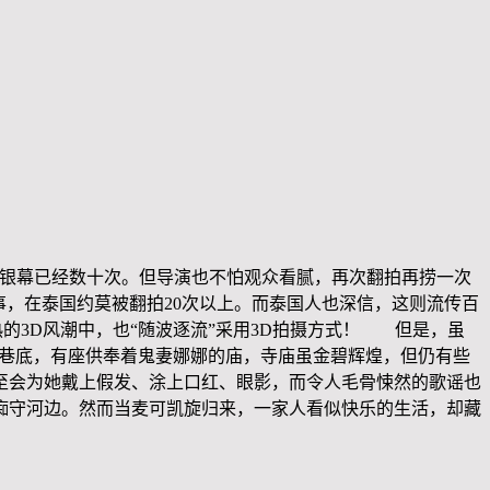
上大银幕已经数十次。但导演也不怕观众看腻，再次翻拍再捞一次
，在泰国约莫被翻拍20次以上。而泰国人也深信，这则流传百
的3D风潮中，也“随波逐流”采用3D拍摄方式！ 但是，虽
小巷底，有座供奉着鬼妻娜娜的庙，寺庙虽金碧辉煌，但仍有些
至会为她戴上假发、涂上口红、眼影，而令人毛骨悚然的歌谣也
痴守河边。然而当麦可凯旋归来，一家人看似快乐的生活，却藏