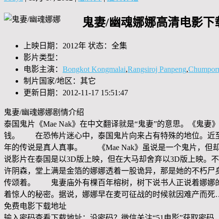
鬼妻/幽魂娜娜高清电影下
上映日期：2012年 状态：全集
影片类型：
电影主演：
Bongkot Kongmalai
,
Rangsiroj Panpeng
,
Chumporn
制片国家/地区：其它
更新日期：2012-11-17 15:51:47
鬼妻/幽魂娜娜剧情介绍
泰国鬼片《Mae Nak》在中文翻译就是“鬼妻”的意思。《
钱。 在恐怖片迷心中，泰国鬼片向来占有特殊的地位。近至
年的传说是真人真事。 《Mae Nak》虽说是一个鬼片，
说影片在泰国是以3D版上映，但在大马却舍弃以3D版上映。
许阴森，堂上满是金箔的娜娜透着一股诡异，那是她的不朽尸
传颂着。 鬼妻庙外有棵百年榕树，树下说书人正说着娜娜的
着惊人的秘密。据说，娜娜早在麦可征战的时候就因难产而死
免费电影下载地址
输入密码查看下载地址：没密码？微信关注“
51电影
”获取密码