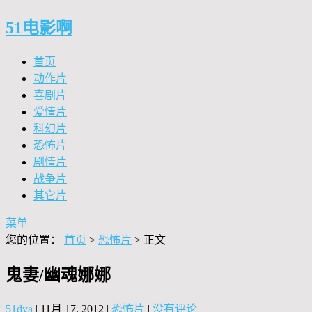
51电影啊
首页
动作片
喜剧片
爱情片
科幻片
恐怖片
剧情片
战争片
其它片
菜单
您的位置：
首页
>
恐怖片
> 正文
鬼妻/幽魂娜娜
51dya
|
11月 17, 2012
|
恐怖片
|
没有评论