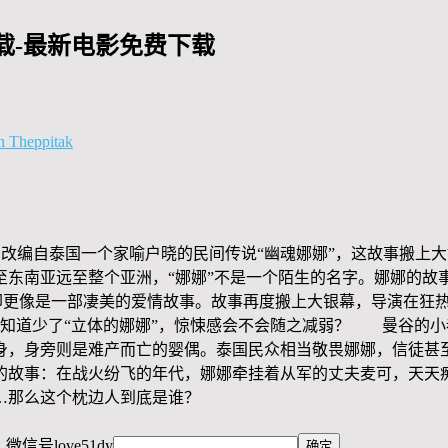
载-最新电影免费下载
 Theppitak
鬼妻》改编自泰国一个家喻户晓的民间传说“幽魂娜娜”，这故事搬
东南亚远至整个亚洲，“娜娜”不是一个陌生的名字。娜娜的故事
但却更像是一部凄美的爱情故事。故事再度搬上大银幕，导演在狂热
不知道少了“立体的娜娜”，惊悚感会不会随之减弱？ 曼谷的
身，身旁则是难产而亡的婴偶。泰国民众相当敬畏娜娜，信徒甚
故事：在战火纷飞的年代，娜娜牵挂着从军的丈夫麦可，天天
…那么这个枕边人到底是谁？
，微信号
love51dy