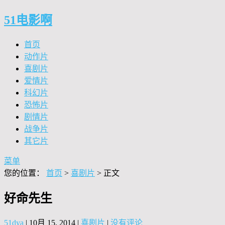
51电影啊
首页
动作片
喜剧片
爱情片
科幻片
恐怖片
剧情片
战争片
其它片
菜单
您的位置：
首页
>
喜剧片
> 正文
好命先生
51dya
|
10月 15, 2014
|
喜剧片
|
没有评论