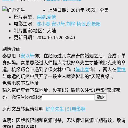
上映日期：2014年 状态：全集
影片类型：
喜剧
,
爱情
电影主演：
陈小春
,
安以轩
,
刘桦
,
杨议
,
倪景阳
制片国家/地区：大陆
更新日期：2014-10-15 20:36:40
剧情介绍
秦思思（
安以轩
饰）在经历过几次离奇的婚姻之后，变成了单
身辣妈。秦思思经过大师指点寻找好命先生才能破除克夫的命
运。机缘巧合下遇到了保安林中飞（
陈小春
饰），两人在
爱情
与命运的玩笑中展开了一段令人啼笑皆非的“天赐良缘”。
免费电影下载地址
输入密码查看下载地址：没密码？微信关注“
51电影
”获取密
码，微信号
love51dy
原创文章转载请注明:
好命先生 | 51电影啊
说明：因版权限制和资源封杀，无法保证资源长期有效，敬请
谅解！感谢支持！