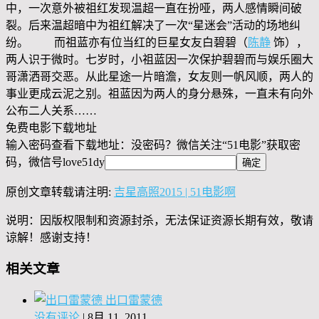
中，一次意外被祖红发现温超一直在扮哑，两人感情瞬间破
裂。后来温超暗中为祖红解决了一次“星迷会”活动的场地纠
纷。 而祖蓝亦有位当红的巨星女友白碧碧（
陈静
饰），
两人识于微时。七岁时，小祖蓝因一次保护碧碧而与娱乐圈大
哥潇洒哥交恶。从此星途一片暗澹，女友则一帆风顺，两人的
事业更成云泥之别。祖蓝因为两人的身分悬殊，一直未有向外
公布二人关系……
免费电影下载地址
输入密码查看下载地址：没密码？微信关注“
51电影
”获取密
码，微信号
love51dy
原创文章转载请注明:
吉星高照2015 | 51电影啊
说明：因版权限制和资源封杀，无法保证资源长期有效，敬请
谅解！感谢支持！
相关文章
出口雷蒙德
没有评论
|
8月 11, 2011