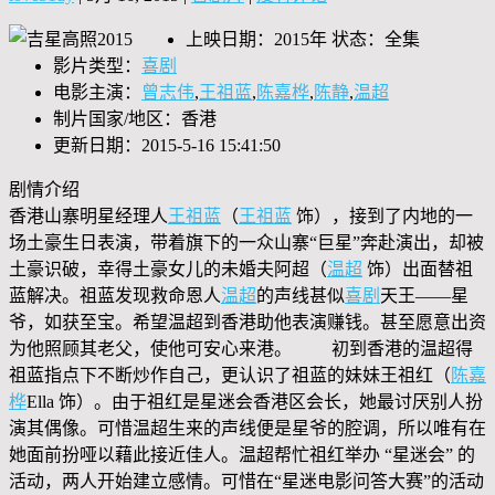
上映日期：2015年 状态：全集
影片类型：
喜剧
电影主演：
曾志伟
,
王祖蓝
,
陈嘉桦
,
陈静
,
温超
制片国家/地区：香港
更新日期：2015-5-16 15:41:50
剧情介绍
香港山寨明星经理人
王祖蓝
（
王祖蓝
饰），接到了内地的一
场土豪生日表演，带着旗下的一众山寨“巨星”奔赴演出，却被
土豪识破，幸得土豪女儿的未婚夫阿超（
温超
饰）出面替祖
蓝解决。祖蓝发现救命恩人
温超
的声线甚似
喜剧
天王——星
爷，如获至宝。希望温超到香港助他表演赚钱。甚至愿意出资
为他照顾其老父，使他可安心来港。 初到香港的温超得
祖蓝指点下不断炒作自己，更认识了祖蓝的妹妹王祖红（
陈嘉
桦
Ella 饰）。由于祖红是星迷会香港区会长，她最讨厌别人扮
演其偶像。可惜温超生来的声线便是星爷的腔调，所以唯有在
她面前扮哑以藉此接近佳人。温超帮忙祖红举办 “星迷会” 的
活动，两人开始建立感情。可惜在“星迷电影问答大赛”的活动