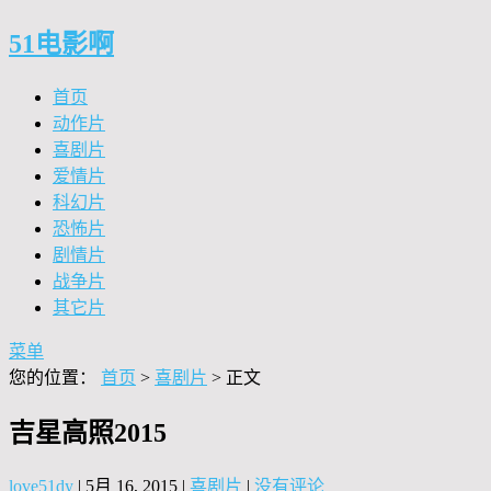
51电影啊
首页
动作片
喜剧片
爱情片
科幻片
恐怖片
剧情片
战争片
其它片
菜单
您的位置：
首页
>
喜剧片
> 正文
吉星高照2015
love51dy
|
5月 16, 2015
|
喜剧片
|
没有评论