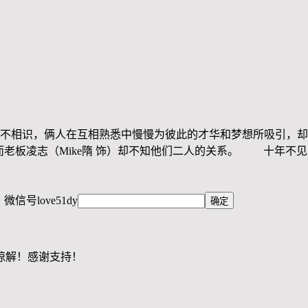
不相识，俩人在互相熟悉中慢慢为彼此的才华和梦想所吸引，
而老板凌志（Mike隋 饰）却不知他们二人的关系。 十年不见
，微信号
love51dy
谅解！感谢支持！