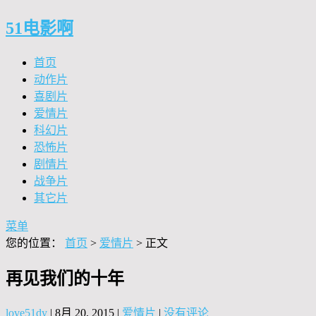
51电影啊
首页
动作片
喜剧片
爱情片
科幻片
恐怖片
剧情片
战争片
其它片
菜单
您的位置：
首页
>
爱情片
> 正文
再见我们的十年
love51dy
|
8月 20, 2015
|
爱情片
|
没有评论