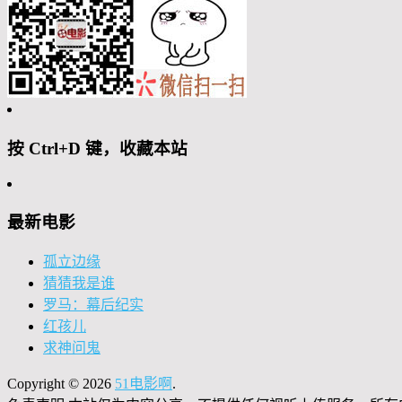
按 Ctrl+D 键，收藏本站
最新电影
孤立边缘
猜猜我是谁
罗马：幕后纪实
红孩儿
求神问鬼
Copyright © 2026
51电影啊
.