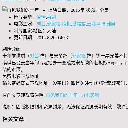
上映日期：2015年 状态：全集
影片类型：
爱情
,
喜剧
电影主演：
刘芸
,
郭家铭
,
隋凯
,
潘霜霜
,
王啸坤
,
李雅男
制片国家/地区：大陆
更新日期：2015-8-20 0:40:31
剧情介绍
十年前琪琪（
刘芸
饰）与宋冬鸽（
郭家铭
饰）等一票兄弟不打
琪琪已褪去当年的青涩摇身一变成为宋冬鸽的老板娘Angela，
结的难题。
免费电影下载地址
输入密码查看下载地址：没密码？微信关注“
51电影
”获取密码
原创文章转载请注明:
再见我们的十年 | 51电影啊
说明：因版权限制和资源封杀，无法保证资源长期有效，敬请
相关文章