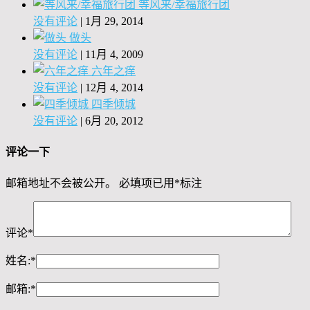
等风来/幸福旅行团
没有评论
|
1月 29, 2014
做头
没有评论
|
11月 4, 2009
六年之痒
没有评论
|
12月 4, 2014
四季倾城
没有评论
|
6月 20, 2012
评论一下
邮箱地址不会被公开。
必填项已用
*
标注
评论
*
姓名:
*
邮箱:
*