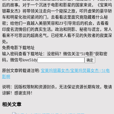
后的故事。对于一个沉迷于电影和影星的国家来说，《宝莱坞
银幕女杰》将带领关注走向一个窥探之旅，叩开虚荣的豪华轿
车和明星化妆间紧闭的门，去看看这里面究竟隐藏着什么秘
密；给他们一直越入美丽笑容和ZF引导背后的机会，去看看
印度名流情侣们的真实生活。政治和阴影、秘密与谎言，常人
看来不可思议的超高名气，已经常人看不见的失败者的寂寞深
处。
免费电影下载地址
输入密码查看下载地址：没密码？微信关注“
51电影
”获取密
码，微信号
love51dy
原创文章转载请注明:
宝莱坞银幕女杰/宝莱坞荧幕女杰 | 51电
影啊
说明：因版权限制和资源封杀，无法保证资源长期有效，敬请
谅解！感谢支持！
相关文章