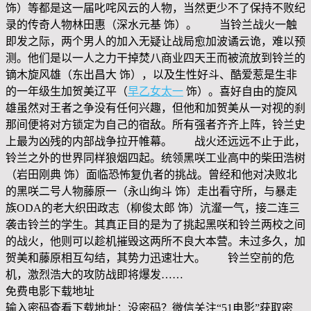
饰）等都是这一届叱咤风云的人物，当然更少不了保持不败纪
录的传奇人物林田惠（深水元基 饰）。 当铃兰战火一触
即发之际，两个男人的加入无疑让战局愈加波谲云诡，难以预
测。他们是以一人之力干掉焚八商业四天王而被流放到铃兰的
镝木旋风雄（东出昌大 饰），以及生性好斗、酷爱惹是生非
的一年级生加贺美辽平（
早乙女太一
饰）。喜好自由的旋风
雄虽然对王者之争没有任何兴趣，但他和加贺美从一对视的刹
那间便将对方锁定为自己的宿敌。所有强者齐齐上阵，铃兰史
上最为凶残的内部战争拉开帷幕。 战火还远远不止于此，
铃兰之外的世界同样狼烟四起。统领黑咲工业高中的柴田浩树
（岩田刚典 饰）面临恐怖复仇者的挑战。曾经和他对决败北
的黑咲二号人物藤原一（永山绚斗 饰）走出看守所，与暴走
族ODA的老大织田政志（柳俊太郎 饰）沆瀣一气，接二连三
袭击铃兰的学生。其真正目的是为了挑起黑咲和铃兰两校之间
的战火，他则可以趁机摧毁这两所不良大本营。未过多久，加
贺美和藤原相互勾结，其势力迅速壮大。 铃兰空前的危
机，激烈浩大的攻防战即将爆发……
免费电影下载地址
输入密码查看下载地址：没密码？微信关注“
51电影
”获取密