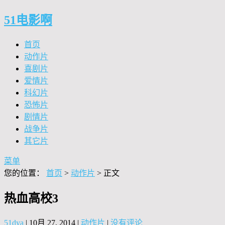
51电影啊
首页
动作片
喜剧片
爱情片
科幻片
恐怖片
剧情片
战争片
其它片
菜单
您的位置：
首页
>
动作片
> 正文
热血高校3
51dya
|
10月 27, 2014
|
动作片
|
没有评论