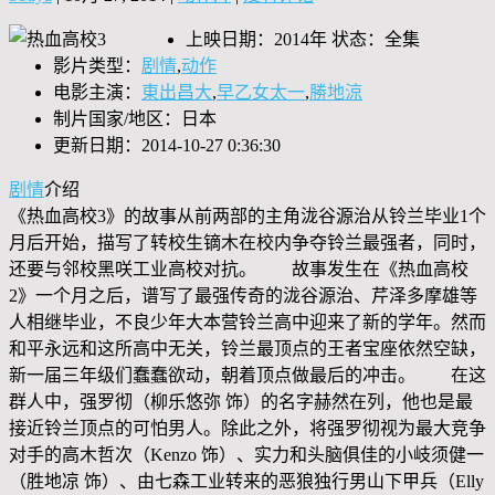
上映日期：2014年 状态：全集
影片类型：
剧情
,
动作
电影主演：
東出昌大
,
早乙女太一
,
勝地涼
制片国家/地区：日本
更新日期：2014-10-27 0:36:30
剧情
介绍
《热血高校3》的故事从前两部的主角泷谷源治从铃兰毕业1个
月后开始，描写了转校生镝木在校内争夺铃兰最强者，同时，
还要与邻校黑咲工业高校对抗。 故事发生在《热血高校
2》一个月之后，谱写了最强传奇的泷谷源治、芹泽多摩雄等
人相继毕业，不良少年大本营铃兰高中迎来了新的学年。然而
和平永远和这所高中无关，铃兰最顶点的王者宝座依然空缺，
新一届三年级们蠢蠢欲动，朝着顶点做最后的冲击。 在这
群人中，强罗彻（柳乐悠弥 饰）的名字赫然在列，他也是最
接近铃兰顶点的可怕男人。除此之外，将强罗彻视为最大竞争
对手的高木哲次（Kenzo 饰）、实力和头脑俱佳的小岐须健一
（胜地凉 饰）、由七森工业转来的恶狼独行男山下甲兵（Elly