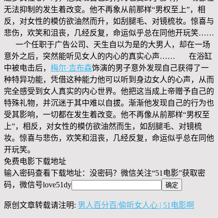
无法抑制的发生着改变。他不再象从前那样“男权至上”，相
反，对女性的模仿欲油然而升，如刮腿毛、对镜梳妆。惊喜与
悲伤，欢笑和沮丧，几经反复，命运似乎总在同他开玩笑……
一个任职于广告公司、天生自以为是的大男人，却在一场
意外之后，突然能听见女人的内心的真实心声…… 在浴缸
中被电击后，
梅尔·吉布森
饰演的男子意外发现自己获得了一
种特异功能，凭借这种能力他可以听到身边女人的心声，从而
完全感受到女人真实的内心世界。他把这当成上帝赠予自己的
特殊礼物，并沉迷于其中难以自拔。渐渐他发现自己的行为也
受其影响，一切都在发生着改变。他不再像从前那样“男权至
上”，相反，对女性的模仿欲油然而生，如刮腿毛、对镜梳
妆。惊喜与悲伤，欢笑和沮丧，几经反复，命运似乎总在同他
开玩笑。
免费电影下载地址
输入密码查看下载地址：没密码？微信关注“
51电影
”获取密
码，微信号
love51dy
原创文章转载请注明:
男人百分百/偷听女人心 | 51电影啊