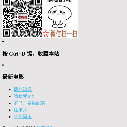
按 Ctrl+D 键，收藏本站
最新电影
孤立边缘
猜猜我是谁
罗马：幕后纪实
红孩儿
求神问鬼