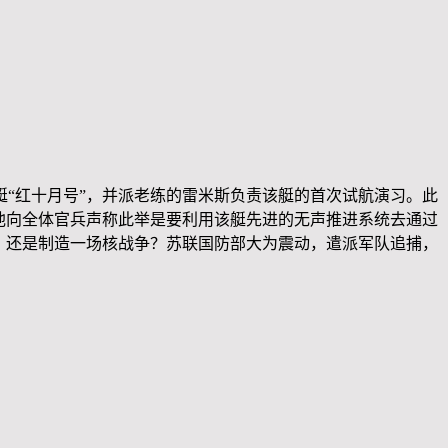
艇“红十月号”，并派老练的雷米斯负责该艇的首次试航演习。此
他向全体官兵声称此举是要利用该艇先进的无声推进系统去通过
，还是制造一场核战争？苏联国防部大为震动，遣派军队追捕，