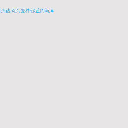
深火热/深海变种/深蓝的海洋