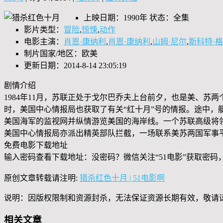
上映日期：1990年 状态：全集
影片类型：
冒险
,
惊悚
,
动作
电影主演：
肖恩·康纳利
,
肖恩·康纳利
,
山姆·尼尔
,
斯科特·
制片国家/地区：欧美
更新日期：2014-8-14 23:05:19
剧情介绍
1984年11月，苏联正处于戈尔巴乔夫上台前夕，也是美、
时，美国中心情报局也获取了有关“红十月”号的情报。途中
美国海军的监视网并纵情游览美国的海岸线。一个苏联高级将
美国中心情报局亦派出精英部队拦截，一场联系美苏两国军事
免费电影下载地址
输入密码查看下载地址：没密码？微信关注“
51电影
”获取密码
原创文章转载请注明:
猎杀红色十月 | 51电影啊
说明：因版权限制和资源封杀，无法保证资源长期有效，敬请
相关文章