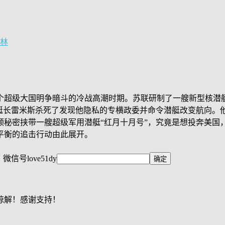
格林
苏两个超级大国明争暗斗的冷战高潮时期。苏联研制了一艘新型核潜
，艇长雷米斯杀死了发现他隐私的专横政委并命令潜艇改变航向。
领秘密挟带一艘超级军用潜艇“红月十月号”，究竟是想投奔美国
平衡的追击行动由此展开。
，微信号
love51dy
谅解！感谢支持！