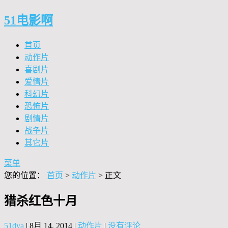
51电影啊
首页
动作片
喜剧片
爱情片
科幻片
恐怖片
剧情片
战争片
其它片
菜单
您的位置：
首页
>
动作片
> 正文
猎杀红色十月
51dya
|
8月 14, 2014
|
动作片
|
没有评论