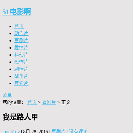
51电影啊
首页
动作片
喜剧片
爱情片
科幻片
恐怖片
剧情片
战争片
其它片
菜单
您的位置：
首页
>
喜剧片
> 正文
我是路人甲
love51dy
|
8月 28, 2015
|
喜剧片
|
没有评论