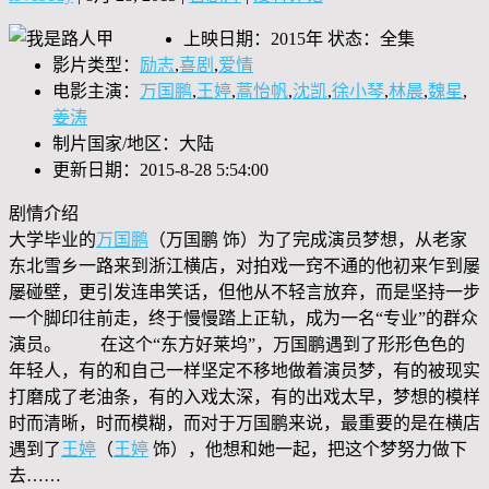
上映日期：2015年 状态：全集
影片类型：
励志
,
喜剧
,
爱情
电影主演：
万国鹏
,
王婷
,
蒿怡帆
,
沈凯
,
徐小琴
,
林晨
,
魏星
,
姜涛
制片国家/地区：大陆
更新日期：2015-8-28 5:54:00
剧情介绍
大学毕业的
万国鹏
（万国鹏 饰）为了完成演员梦想，从老家
东北雪乡一路来到浙江横店，对拍戏一窍不通的他初来乍到屡
屡碰壁，更引发连串笑话，但他从不轻言放弃，而是坚持一步
一个脚印往前走，终于慢慢踏上正轨，成为一名“专业”的群众
演员。 在这个“东方好莱坞”，万国鹏遇到了形形色色的
年轻人，有的和自己一样坚定不移地做着演员梦，有的被现实
打磨成了老油条，有的入戏太深，有的出戏太早，梦想的模样
时而清晰，时而模糊，而对于万国鹏来说，最重要的是在横店
遇到了
王婷
（
王婷
饰），他想和她一起，把这个梦努力做下
去……