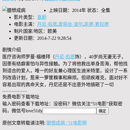
上映日期：2014年 状态：全集
影片类型：
喜剧
电影主演：
丹尼·伯恩
,
爱丽丝·波尔
,
凯德·麦拉德
制片国家/地区：欧美
更新日期：2014-7-22 9:28:54
剧情介绍
医疗咨询师罗曼·福楼拜（
丹尼·伯恩
饰），40岁尚无妻无子，
因患有结癖害怕与异性接触。为了将他救出单身苦海，帮他找
到适合的爱人，唯一的好友兼心理医生迪米特里，设计了一系
列改造计划，惹来一箩筐糗事和麻烦。但顽疾难克，面对好不
容易出现的真命天女，丹尼还是不出意外地搞砸了一切
…………….
免费电影下载地址
输入密码查看下载地址：没密码？微信关注“
51电影
”获取密
码，微信号
love51dy
原创文章转载请注明:
臆想成病 | 51电影啊