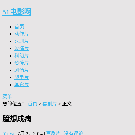
51电影啊
首页
动作片
喜剧片
爱情片
科幻片
恐怖片
剧情片
战争片
其它片
菜单
您的位置：
首页
>
喜剧片
> 正文
臆想成病
51dya
|
7月 22, 2014
|
喜剧片
|
没有评论