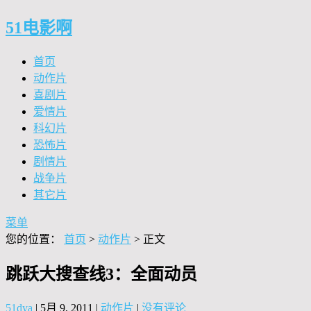
51电影啊
首页
动作片
喜剧片
爱情片
科幻片
恐怖片
剧情片
战争片
其它片
菜单
您的位置：
首页
>
动作片
> 正文
跳跃大搜查线3：全面动员
51dya
|
5月 9, 2011
|
动作片
|
没有评论