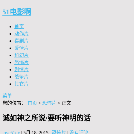
51电影啊
首页
动作片
喜剧片
爱情片
科幻片
恐怖片
剧情片
战争片
其它片
菜单
您的位置：
首页
>
恐怖片
> 正文
诚如神之所说/要听神明的话
love51dy
|
5月 18, 2015
|
恐怖片
|
没有评论