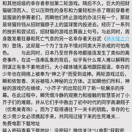
和其他班级的幸存者参加第二轮游戏。随后不久，巨大的招财
猫破顶而入，它以压倒性的身形和力量轻松扑杀了眼前穿着老
鼠服装的参赛者们，而瞬他们终止游戏的办法只有一个，那就
是将猫铃铛从招财猫脖子上的篮球筐内投进去。经历了一系列
的挫折和尝试后，招财猫的游戏总算画上句号。与此同时，周
身散发着狂暴和死亡气息的另一名幸存者天谷武（
神木隆之介
饰）登场，这却是一个为了生存不惜对同类大开杀戒的可怕角
色。 与此同时，日本乃至世界各地都接连发生了类似的离
奇事件，在这一连串乱象的背后，似乎有什么常人难以解释的
阴谋正有条不紊地进行。大小媒体铺天盖地跟踪报道，幸存的
少年也在网络上被奉为“神之子”而受到追捧。两轮游戏过后，
瞬和依智香、天谷被吸入神秘的立方体。正如瞬他们所料，神
秘的游戏仍在继续，“小芥子”的出现拉开了新一轮屠杀的序
幕。在此过程中，瞬凭借冷静的观察力和接触的智慧答对了小
芥子们的难题，并从它们手中救出了初中时代的同学高濑翔子
（优希美青饰）。而为了取得通往下一关卡的钥匙，幸存的七
名少男少女必须携起手来，共同闯过接下来的生死难关…
免费电影下载地址
输入密码查看下载地址：没密码？微信关注“
51电影
”获取密