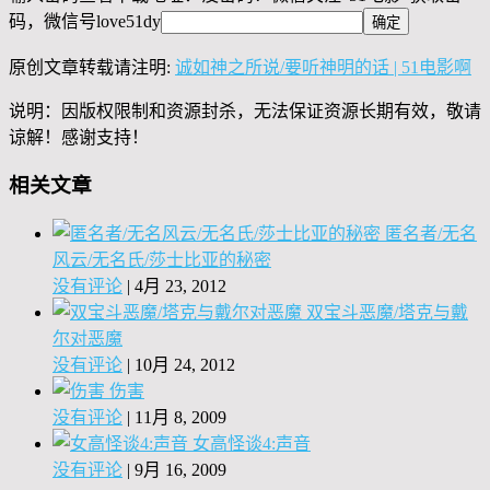
码，微信号
love51dy
原创文章转载请注明:
诚如神之所说/要听神明的话 | 51电影啊
说明：因版权限制和资源封杀，无法保证资源长期有效，敬请
谅解！感谢支持！
相关文章
匿名者/无名
风云/无名氏/莎士比亚的秘密
没有评论
|
4月 23, 2012
双宝斗恶魔/塔克与戴
尔对恶魔
没有评论
|
10月 24, 2012
伤害
没有评论
|
11月 8, 2009
女高怪谈4:声音
没有评论
|
9月 16, 2009