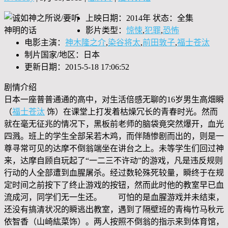
上映日期：2014年 状态：全集
影片类型：
惊悚
,
犯罪
,
恐怖
电影主演：
神木隆之介
,
染谷将太
,
前田敦子
,
福士苍汰
制片国家/地区：日本
更新日期：2015-5-18 17:06:52
剧情介绍
日本一座普普通通的高中，对生活倍感无聊的16岁男生高畑瞬
（
福士苍汰
饰）在课堂上打发着枯燥冗长的青春时光。然而
就在毫无征兆的情况下，黑板前老师的脑袋竟突然爆开，血光
四溅。班上的学生全部呆若木鸡，而伴随惨剧而出的，则是一
尊寻常可见的达摩不倒翁端坐在讲台之上。未等学生们回过神
来，达摩自顾自玩起了“一二三不许动”的游戏，凡是违反规则
行动的人全部遭到血腥屠杀。经过数轮殊死较量，瞬终于在规
定时间之前按下了终止游戏的按钮，然而此时他的教室早已血
流成河，同学们无一生还。 可怕的是血腥游戏并未结束，
还没有搞清状况的瞬逃出教室，遇到了隔壁班的青梅竹马秋元
依智香（山崎紘菜饰）。两人按照不倒翁的指示来到体育馆，