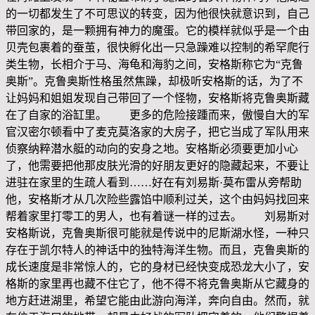
的一切都发生了不可思议的转变，因为他很快就意识到，自己
带回家的，是一颗拥有神力的魔蛋。它的模样就似乎是一个由
贝壳包裹着的蚕茧，很快孵化出一只急躁难以控制的希罕爬行
类生物，长相介于马、海龟和海豹之间，安格斯称它为“克鲁
奥斯”。克鲁奥斯性格虽然焦躁，却极听安格斯的话，为了不
让妈妈和姐姐发现自己带回了一个怪物，安格斯将克鲁奥斯藏
在了自家的浴缸里。 更多的危险接踵而来，傲慢自大的军
官汉密尔顿看中了麦克莫洛家的大房子，把它当成了军队用来
侦察纳粹潜水艇的动向的安身之地。安格斯必须要更加小心
了，他需要把他那皮肤光滑的好朋友更好的隐藏起来，不要让
进驻在家里的生疏人看到……好在有刘易斯·莫布雷从旁帮助
他，安格斯才从几次险些露馅中顺利过关，这个由妈妈找回来
帮着家里打零工的男人，也有着谜一样的过去。 刘易斯对
安格斯说，克鲁奥斯很可能就是传说中的尼斯湖水怪，一种只
存在于凯尔特人的神话中的独特海洋生物。而且，克鲁奥斯的
成长速度是非常惊人的，它的身材已经快变成恐龙大小了，安
格斯的家里再也藏不住它了，他不得不将克鲁奥斯从它藏身的
地方赶进湖里，希望它能由此游向海洋，奔向自由。然而，就