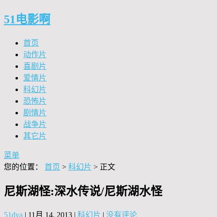
51电影啊
首页
动作片
喜剧片
爱情片
科幻片
恐怖片
剧情片
战争片
其它片
菜单
您的位置：
首页
>
科幻片
> 正文
尼斯湖怪:深水传说/尼斯湖水怪
51dya
|
11月 14, 2013
|
科幻片
|
没有评论