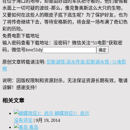
在位于海口的地带，却是由好战的军队把守着的，他们警惕着
水面上一切可疑的波纹–那么，像克鲁奥斯这么大只的生物，
又要如何在这些人的眼皮子底下逃生呢？为了保护好友，也为
了将传奇继续下去，等待安格斯的，将会是一场布满了奇幻色
彩的历险。
免费电影下载地址
输入密码查看下载地址：没密码？微信关注“
51电影
”获取密
码，微信号
love51dy
原创文章转载请注明:
尼斯湖怪:深水传说/尼斯湖水怪 | 51电影
啊
说明：因版权限制和资源封杀，无法保证资源长期有效，敬请
谅解！感谢支持！
相关文章
蝴蝶效应3：启示
没有评论
|
9月 19, 2014
毒岛