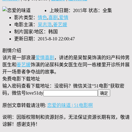
上映日期：2015年 状态：全集
影片类型：
情色
,
喜剧
,
爱情
电影主演：
吴志浩
,
姜艺媛
制片国家/地区：韩国
更新日期：2015-8-10 22:00:47
剧情介绍
该片是一部浪漫
爱情
喜剧
，讲述的是吴智昊饰演的妇产科帅男
医生和
姜艺媛
饰演的泌尿科美女医生在同一栋楼里开诊所并展
开一场患者争夺战的故事。
免费电影下载地址
输入密码查看下载地址：没密码？微信关注“
51电影
”获取密
码，微信号
love51dy
原创文章转载请注明:
恋爱的味道 | 51电影啊
说明：因版权限制和资源封杀，无法保证资源长期有效，敬请
谅解！感谢支持！