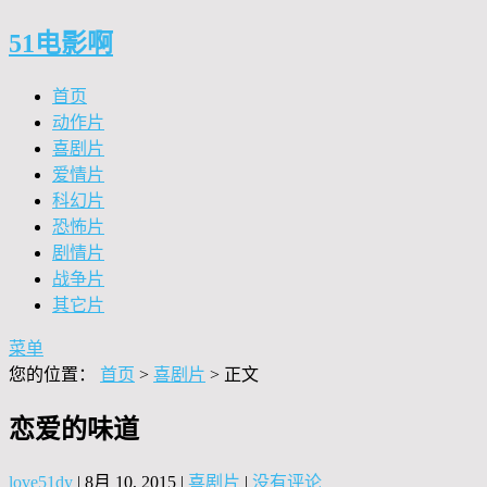
51电影啊
首页
动作片
喜剧片
爱情片
科幻片
恐怖片
剧情片
战争片
其它片
菜单
您的位置：
首页
>
喜剧片
> 正文
恋爱的味道
love51dy
|
8月 10, 2015
|
喜剧片
|
没有评论