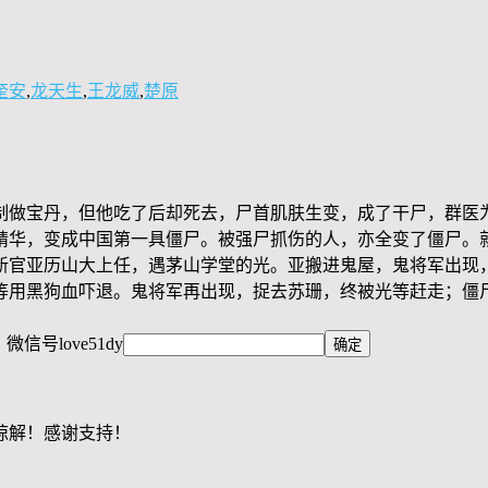
奎安
,
龙天生
,
王龙威
,
楚原
制做宝丹，但他吃了后却死去，尸首肌肤生变，成了干尸，群医
精华，变成中国第一具僵尸。被强尸抓伤的人，亦全变了僵尸。
新官亚历山大上任，遇茅山学堂的光。亚搬进鬼屋，鬼将军出现
等用黑狗血吓退。鬼将军再出现，捉去苏珊，终被光等赶走；僵
，微信号
love51dy
谅解！感谢支持！