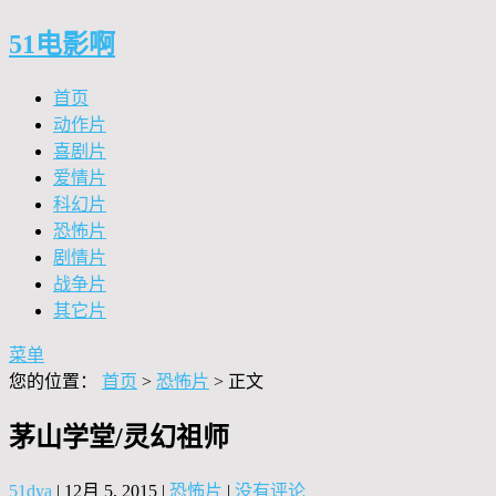
51电影啊
首页
动作片
喜剧片
爱情片
科幻片
恐怖片
剧情片
战争片
其它片
菜单
您的位置：
首页
>
恐怖片
> 正文
茅山学堂/灵幻祖师
51dya
|
12月 5, 2015
|
恐怖片
|
没有评论