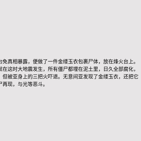
为免真相暴露，便做了一件金缕玉衣包裹尸体，放在烽火台上。
就在这时大地震发生，所有僵尸都埋在泥土里，日久全部腐化，
，但被亚身上的三把火吓退。无意间亚发现了金缕玉衣，还把它
尸再现，与光等恶斗。