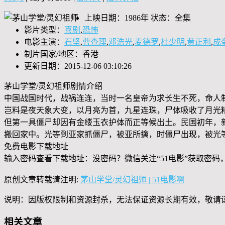
上映日期：1986年 状态：全集
影片类型：
喜剧
,
恐怖
电影主演：
石坚
,
曹查理
,
邓浩光
,
麦德罗
,
杜少明
,
黄正利
,
成
制片国家/地区：香港
更新日期：2015-12-06 03:10:26
茅山学堂/灵幻祖师剧情介绍
中国战国时代，战祸连连，当时一名皇帝为求长生不死，命人
岂料是夜天象大变，以月亮为首，九星连珠，尸体吸收了月光
但第一具僵尸却因有金缕玉衣护体而正等候出土。民国初年，
搬回家中。光等到亚家抓僵尸，被亚所擒，时僵尸出现，被光
免费电影下载地址
输入密码查看下载地址：没密码？微信关注“
51电影
”获取密码
原创文章转载请注明:
茅山学堂/灵幻祖师 | 51电影啊
说明：因版权限制和资源封杀，无法保证资源长期有效，敬请
相关文章