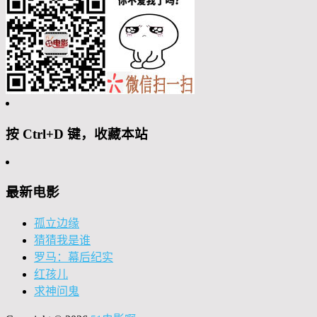
按 Ctrl+D 键，收藏本站
最新电影
孤立边缘
猜猜我是谁
罗马：幕后纪实
红孩儿
求神问鬼