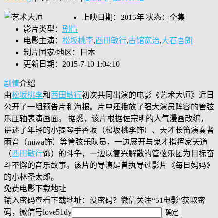
上映日期：2015年 状态：全集
影片类型：
剧情
电影主演：
松坂桃李
,
西田敏行
,
古馆宽治
,
大石吾朗
制片国家/地区：日本
更新日期：2015-7-10 1:04:10
剧情
介绍
由
松坂桃李
和
西田敏行
初次共同出演的电影《艺术大师》近日
公开了一组预告片和海报。片中还播放了强大演员阵容的管弦
乐压轴表演画面。 据悉，该片根据佐宗明的人气漫画改编，
讲述了年轻的小提琴手香坂（松坂桃李饰）、天才长笛演奏者
雨音（miwa饰）等管弦乐队员，一边展开与鬼才指挥家天道
（
西田敏行
饰）的斗争，一边以复兴解散的管弦乐团为目标奋
斗不懈的音乐故事。该片的导演是曾执导过影片《每日妈妈》
的小林圣太郎。
免费电影下载地址
输入密码查看下载地址：没密码？微信关注“
51电影
”获取密
码，微信号
love51dy