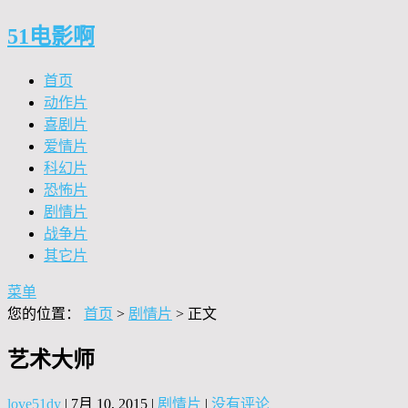
51电影啊
首页
动作片
喜剧片
爱情片
科幻片
恐怖片
剧情片
战争片
其它片
菜单
您的位置：
首页
>
剧情片
> 正文
艺术大师
love51dy
|
7月 10, 2015
|
剧情片
|
没有评论