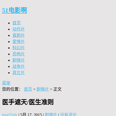
51电影啊
首页
动作片
喜剧片
爱情片
科幻片
恐怖片
剧情片
战争片
其它片
菜单
您的位置：
首页
>
剧情片
> 正文
医手遮天/医生准则
love51dy
|
5月 17, 2015
|
剧情片
|
没有评论