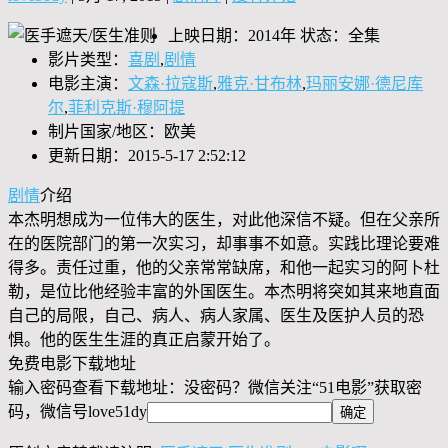
上映日期：2014年 状态：全集
影片类型：
喜剧
,
剧情
电影主演：
文森·拉寇斯
,
雅克·甘布林
,
玛丽安娜·德尼库
尔
,
菲利克斯·穆阿提
制片国家/地区：欧美
更新日期：2015-5-17 2:52:12
剧情
介绍
本杰明想成为一位伟大的医生，对此他深信不疑。但在父亲所
在的医院部门的第一次实习，却事事不如意。实践比理论要难
得多。责任过重，他的父亲常常缺席，和他一起实习的阿卜杜
勒，是位比他经验丰富的外国医生。本杰明将突如其来地直面
自己的局限，自己、病人、病人家属、医生及医护人员的恐
惧。他的医生生涯的真正启蒙开始了。
免费电影下载地址
输入密码查看下载地址：没密码？微信关注“
51电影
”获取密
码，微信号
love51dy