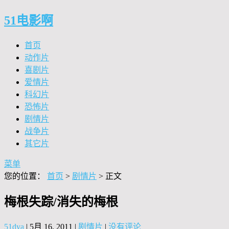
51电影啊
首页
动作片
喜剧片
爱情片
科幻片
恐怖片
剧情片
战争片
其它片
菜单
您的位置：
首页
>
剧情片
> 正文
梅根失踪/消失的梅根
51dya
|
5月 16, 2011
|
剧情片
|
没有评论