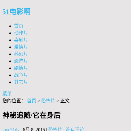
51电影啊
首页
动作片
喜剧片
爱情片
科幻片
恐怖片
剧情片
战争片
其它片
菜单
您的位置：
首页
>
恐怖片
> 正文
神秘追随/它在身后
love51dy
|
6月 8, 2015
|
恐怖片
|
没有评论