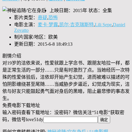
上映日期：2015年 状态：全集
影片类型：
悬疑
,
恐怖
电影主演：
麦卡·梦露
,
凯尔·吉克瑞斯特
,
Lili Sepe
,
Daniel
Zovatto
制片国家/地区：欧美
更新日期：2015-6-8 18:49:13
剧情介绍
对19岁的洁依来说，性爱就跟上学念书、跟朋友哈拉一样，都
是正常生活的一部分……只是有时激烈了点。当她经历一次特
殊的性爱体验后，洁依却开始产生幻觉，进而被难以描述的可
怕阴影缠绕甚至尾随……当威胁步步逼近，幻觉成为现实，洁
依与好友只能鼓起勇气面对身后的黑暗，阻止最悲惨的事态发
生。
免费电影下载地址
输入密码查看下载地址：没密码？微信关注“
51电影
”获取密
码，微信号
love51dy
原创文章转载请注明:
神秘追随/它在身后 | 51电影啊