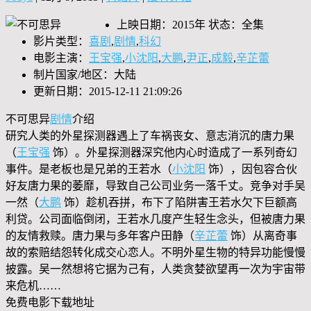
上映日期：2015年 状态：全集
影片类型：
喜剧
,
剧情
,
科幻
电影主演：
王宝强
,
小沈阳
,
大鹏
,
尹正
,
成毅
,
辛芷蕾
制片国家/地区：大陆
更新日期：2015-12-11 21:09:26
不可思异
剧情
介绍
研究人类的外星探测器遇上了车祸丧女、意志消沉的唐力果
（
王宝强
饰）。外星探测器深究他内心时造成了一系列奇幻
事件。是老板也是兄弟的王若水（
小沈阳
饰），因包容合伙
好友唐力果的萎靡，导致自己公司业务一落千丈。竞争对手吴
一然（
大鹏
饰）趁机吞拼，布下了陷阱害王若水欠下巨额高
利贷。公司面临倒闭，王若水几度产生轻生念头，但被唐力果
的友情救赎。唐力果与多年客户田静（
辛芷蕾
饰）从离奇事
故的索赔结怨转化成交心恋人。不明外星生物的特异功能慢慢
披露。吴一然想将它据为己有，人类贪婪欲望再一次为宇宙带
来危机……
免费电影下载地址