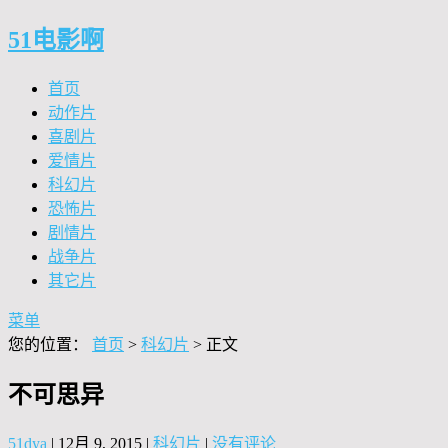
51电影啊
首页
动作片
喜剧片
爱情片
科幻片
恐怖片
剧情片
战争片
其它片
菜单
您的位置：
首页
>
科幻片
> 正文
不可思异
51dya
|
12月 9, 2015
|
科幻片
|
没有评论