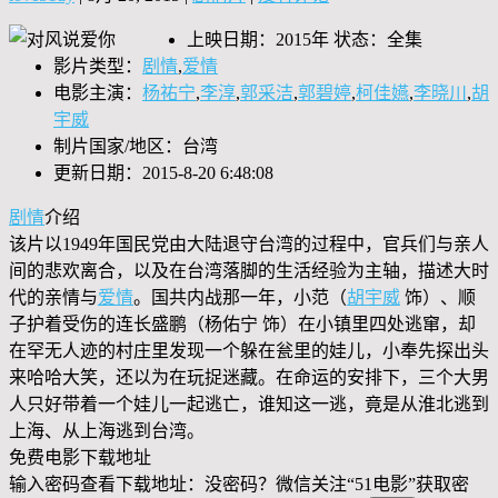
上映日期：2015年 状态：全集
影片类型：
剧情
,
爱情
电影主演：
杨祐宁
,
李淳
,
郭采洁
,
郭碧婷
,
柯佳嬿
,
李晓川
,
胡
宇威
制片国家/地区：台湾
更新日期：2015-8-20 6:48:08
剧情
介绍
该片以1949年国民党由大陆退守台湾的过程中，官兵们与亲人
间的悲欢离合，以及在台湾落脚的生活经验为主轴，描述大时
代的亲情与
爱情
。国共内战那一年，小范（
胡宇威
饰）、顺
子护着受伤的连长盛鹏（杨佑宁 饰）在小镇里四处逃窜，却
在罕无人迹的村庄里发现一个躲在瓮里的娃儿，小奉先探出头
来哈哈大笑，还以为在玩捉迷藏。在命运的安排下，三个大男
人只好带着一个娃儿一起逃亡，谁知这一逃，竟是从淮北逃到
上海、从上海逃到台湾。
免费电影下载地址
输入密码查看下载地址：没密码？微信关注“
51电影
”获取密