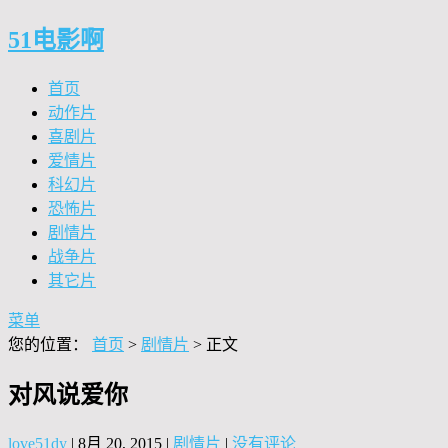
51电影啊
首页
动作片
喜剧片
爱情片
科幻片
恐怖片
剧情片
战争片
其它片
菜单
您的位置：
首页
>
剧情片
> 正文
对风说爱你
love51dy
|
8月 20, 2015
|
剧情片
|
没有评论