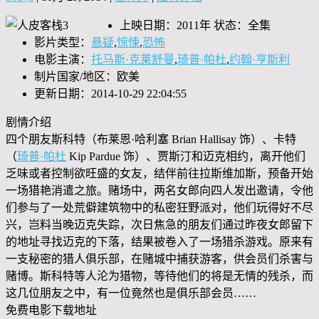
上映日期：2011年 状态：全集
影片类型：
悬疑
,
惊悚
,
恐怖
电影主演：
托马斯·克莱舒曼
,
琦普·帕杜
,
约翰·亨斯利
制片国家/地区：欧美
更新日期：2014-10-29 22:04:55
剧情介绍
四个朋友斯科特（布莱恩·哈利塞 Brian Hallisay 饰）、卡特
（
琦普·帕杜
Kip Pardue 饰）、贾斯汀和迈克相约，离开他们
乏味或者控制欲旺盛的女友，结伴前往拉斯维加斯，预备开始
一场猎艳消遣之旅。赌场中，两名女郎向四人发出邀请，令他
们参与了一处荒僻建筑物中的私密狂野派对，他们玩得好不尽
兴，岂料当晚迈克失踪，次日焦急的朋友们通过昨夜女郎留下
的地址寻找迈克的下落，结果被卷入了一场猎杀游戏。原来有
一支秘密的猎人俱乐部，在赌城中捕获游客，供会员们杀害与
赌博。斯科特等人沦为猎物，等待他们的将是无情的残杀，而
这几位朋友之中，有一位竟然也是俱乐部会员……
免费电影下载地址