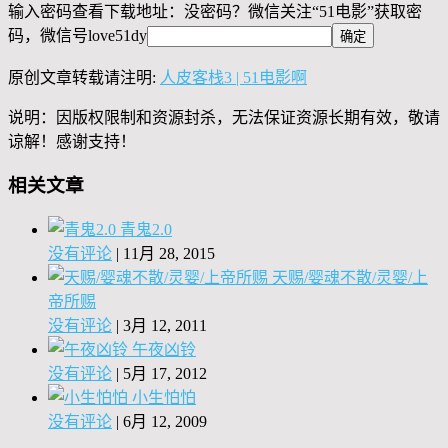
输入密码查看下载地址：没密码？微信关注“
51电影
”获取密
码，微信号
love51dy
原创文章转载请注明:
人皮客栈3 | 51电影啊
说明：因版权限制和资源封杀，无法保证资源长期有效，敬请
谅解！感谢支持！
相关文章
青鬼2.0
没有评论
|
11月 28, 2015
天赐/婴魂不散/灵婴/上
帝所赐
没有评论
|
3月 12, 2011
午夜凶铃
没有评论
|
5月 17, 2012
小生怕怕
没有评论
|
6月 12, 2009