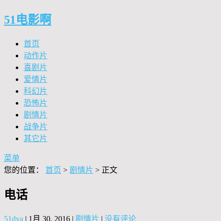
51电影啊
首页
动作片
喜剧片
爱情片
科幻片
恐怖片
剧情片
战争片
其它片
菜单
您的位置：
首页
>
剧情片
> 正文
电话
51dya
|
1月 30, 2016
|
剧情片
|
没有评论