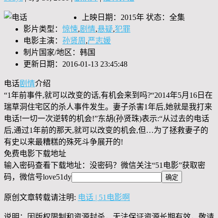
上映日期：2015年 状态：全集
影片类型：
惊悚
,
剧情
,
悬疑
,
犯罪
电影主演：
孙贤周
,
严志媛
制片国家/地区：韩国
更新日期：2016-01-13 23:45:48
电话
剧情
介绍
“1年前事件,就可以改变的话,有机会来到吗?“2014年5月16日在
瑞草洞住宅区的杀人事件发生。妻子杀害1年后,她就是我打来
电话!一切一次逆转的机会!”东胡(孙贤珠)表示:“从过去的电话
后,通过1年前的那天,就可以改变的机会,但…为了拯救妻子的
有史以来最糟糕的殊死斗争展开的!
免费电影下载地址
输入密码查看下载地址：没密码？微信关注“
51电影
”获取密
码，微信号
love51dy
原创文章转载请注明:
电话 | 51电影啊
说明：因版权限制和资源封杀，无法保证资源长期有效，敬请