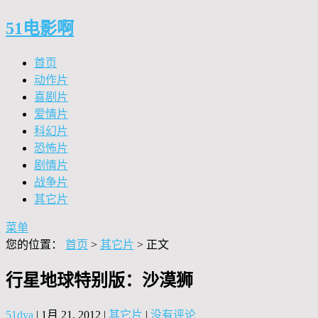
51电影啊
首页
动作片
喜剧片
爱情片
科幻片
恐怖片
剧情片
战争片
其它片
菜单
您的位置：
首页
>
其它片
> 正文
行星地球特别版：沙漠狮
51dya
|
1月 21, 2012
|
其它片
|
没有评论