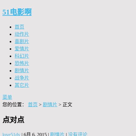
51电影啊
首页
动作片
喜剧片
爱情片
科幻片
恐怖片
剧情片
战争片
其它片
菜单
您的位置：
首页
>
剧情片
> 正文
点对点
love51dy
|
6月 6, 2015
|
剧情片
|
没有评论