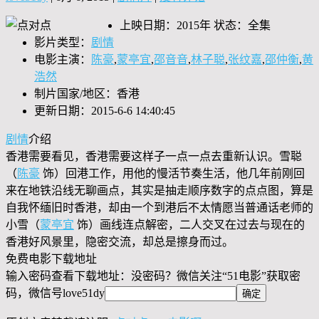
上映日期：2015年 状态：全集
影片类型：
剧情
电影主演：
陈豪
,
蒙亭宜
,
邵音音
,
林子聪
,
张纹嘉
,
邵仲衡
,
黄
浩然
制片国家/地区：香港
更新日期：2015-6-6 14:40:45
剧情
介绍
香港需要看见，香港需要这样子一点一点去重新认识。雪聪
（
陈豪
饰）回港工作，用他的慢活节奏生活，他几年前刚回
来在地铁沿线无聊画点，其实是抽走顺序数字的点点图，算是
自我怀缅旧时香港，却由一个到港后不太情愿当普通话老师的
小雪（
蒙亭宜
饰）画线连点解密，二人交叉在过去与现在的
香港好风景里，隐密交流，却总是擦身而过。
免费电影下载地址
输入密码查看下载地址：没密码？微信关注“
51电影
”获取密
码，微信号
love51dy