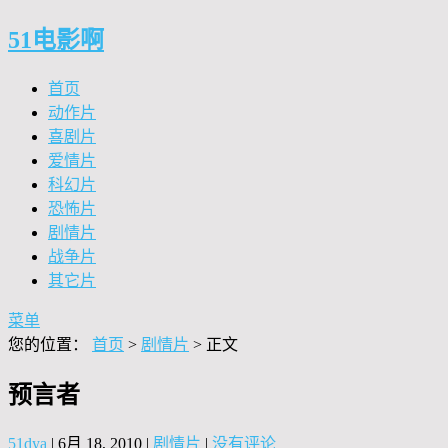
51电影啊
首页
动作片
喜剧片
爱情片
科幻片
恐怖片
剧情片
战争片
其它片
菜单
您的位置：
首页
>
剧情片
> 正文
预言者
51dya
|
6月 18, 2010
|
剧情片
|
没有评论