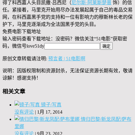
得了科西嘉人头目凯撒·吕西尼（
尼尔斯·阿莱斯楚普
饰）的信
任。紧接着，马里克开始用尽办法发展起属于自己的毒品交易
网，在科西嘉黑手党的支持和一位有影响力的穆斯林长老的保
护下，马里克逐渐成为全法国黑手党的头目。
免费电影下载地址
输入密码查看下载地址：没密码？微信关注“
51电影
”获取密
码，微信号
love51dy
原创文章转载请注明:
预言者 | 51电影啊
说明：因版权限制和资源封杀，无法保证资源长期有效，敬请
谅解！感谢支持！
相关文章
镜子/写真
没有评论
|
1月 17, 2014
情归巴黎/新龙凤配/萨布
里娜
没有评论
|
9月 23, 2012